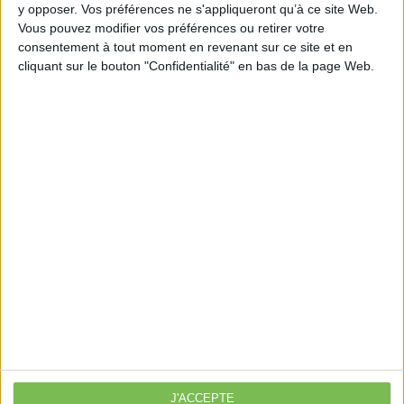
chasse-aux-certificats-medicaux-inutiles-est-
y opposer. Vos préférences ne s'appliqueront qu’à ce site Web.
Vous pouvez modifier vos préférences ou retirer votre
lancee-mais-qui-est-concerne-1459850
consentement à tout moment en revenant sur ce site et en
cliquant sur le bouton "Confidentialité" en bas de la page Web.
Découvrir Cotélib
Découvrir Cotelib
Nos services
Nos packs
je crée mon activité
Je gère mon activité
libérale
Je sécurise mon activité
À la une
J'ACCEPTE