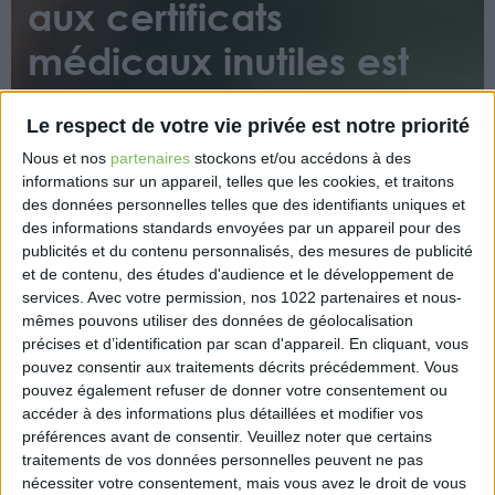
aux certificats
médicaux inutiles est
lancée… mais qui est
Le respect de votre vie privée est notre priorité
concerné ?
Nous et nos
partenaires
stockons et/ou accédons à des
informations sur un appareil, telles que les cookies, et traitons
des données personnelles telles que des identifiants uniques et
des informations standards envoyées par un appareil pour des
publicités et du contenu personnalisés, des mesures de publicité
et de contenu, des études d'audience et le développement de
services.
Avec votre permission, nos 1022 partenaires et nous-
mêmes pouvons utiliser des données de géolocalisation
Pour libérer du temps médical aux médecins, le
précises et d’identification par scan d'appareil. En cliquant, vous
ministre de la Santé et de la Prévention veut clarifier
pouvez consentir aux traitements décrits précédemment. Vous
les règles en matière de délivrance de certificats
pouvez également refuser de donner votre consentement ou
médicaux… dont certains semblent inutiles aux
accéder à des informations plus détaillées et modifier vos
yeux des docteurs.
préférences avant de consentir.
Veuillez noter que certains
traitements de vos données personnelles peuvent ne pas
https://www.capital.fr/economie-politique/la-
nécessiter votre consentement, mais vous avez le droit de vous