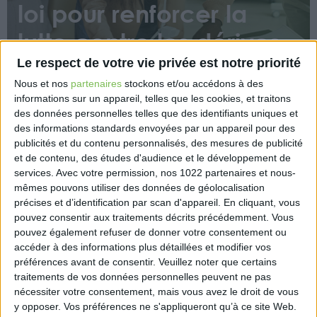
loi pour renforcer la
lutte contre les dérives
sectaires
Le respect de votre vie privée est notre priorité
Nous et nos
partenaires
stockons et/ou accédons à des
informations sur un appareil, telles que les cookies, et traitons
des données personnelles telles que des identifiants uniques et
des informations standards envoyées par un appareil pour des
publicités et du contenu personnalisés, des mesures de publicité
et de contenu, des études d'audience et le développement de
services.
Avec votre permission, nos 1022 partenaires et nous-
La loi du 10 mai 2024 visant à renforcer la lutte
mêmes pouvons utiliser des données de géolocalisation
contre les dérives sectaires et à améliorer
précises et d’identification par scan d'appareil. En cliquant, vous
pouvez consentir aux traitements décrits précédemment. Vous
l’accompagnement des victimes prévoit plusieurs
pouvez également refuser de donner votre consentement ou
mesures qui vont impacter certains professionnels
accéder à des informations plus détaillées et modifier vos
de santé, dont les masseurs-kinésithérapeutes.
préférences avant de consentir.
Veuillez noter que certains
traitements de vos données personnelles peuvent ne pas
https://www.eurex.fr/k4_21801717/
nécessiter votre consentement, mais vous avez le droit de vous
y opposer. Vos préférences ne s'appliqueront qu’à ce site Web.