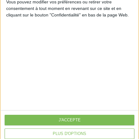
Vous pouvez modifier vos préférences ou retirer votre
consentement à tout moment en revenant sur ce site et en
cliquant sur le bouton "Confidentialité" en bas de la page Web.
Découvrir Cotélib
Découvrir Cotelib
Nos services
Nos packs
je crée mon activité
Je gère mon activité
libérale
Je sécurise mon activité
À la une
J'ACCEPTE
Violette la comptable
Déclaration Impôt sur le Revenu
PLUS D'OPTIONS