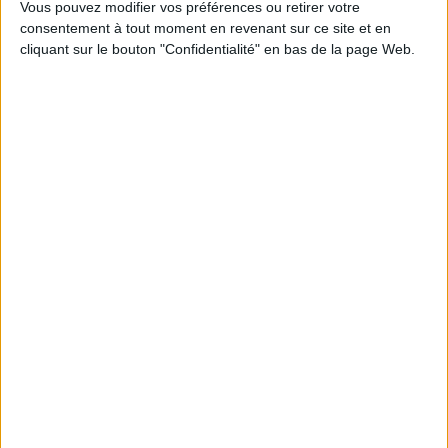
Vous pouvez modifier vos préférences ou retirer votre
nécessité de poursuivre le combat pour la
consentement à tout moment en revenant sur ce site et en
reconnaissance du secteur et invite Catherine
cliquant sur le bouton "Confidentialité" en bas de la page Web.
Vautrin, ministre du Partenariat avec les territoires et
de la Décentralisation, à collaborer sur le
déploiement des Maisons des professions libérales
(MPL) pour améliorer la visibilité de ce secteur
essentiel à l’économie française.