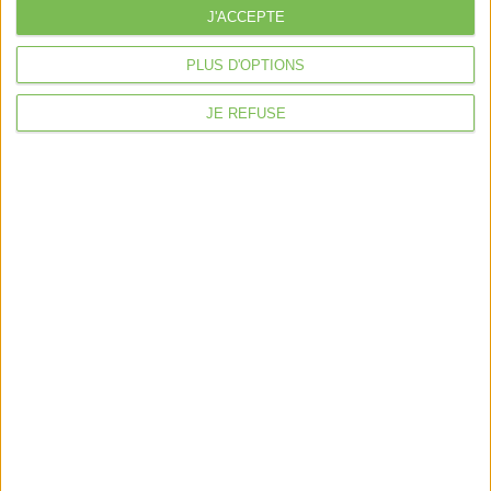
J'ACCEPTE
Je sécurise mon activité
À la une
PLUS D'OPTIONS
Violette la comptable
JE REFUSE
Déclaration Impôt sur le Revenu
Loueur en Meublé
Côté Retraite
Location de bureaux
Examen de Conformité Fiscale
Nous suivre
Mentions légales
Politique de confidentialité