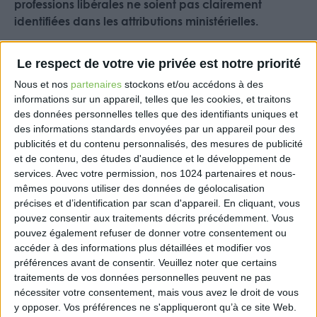
professions libérales ne soient pas clairement
identifiées dans les attributions ministérielles.
Bien que ce secteur représente une entreprise sur
Le respect de votre vie privée est notre priorité
trois en France, 40% du tissu productif, 3 millions
d’actifs et 1,3 million de salariés, il demeure selon
Nous et nos
partenaires
stockons et/ou accédons à des
l’UNAPL dans l’angle mort du Gouvernement.
informations sur un appareil, telles que les cookies, et traitons
des données personnelles telles que des identifiants uniques et
L’organisation espère que les prochains décrets
des informations standards envoyées par un appareil pour des
d’attribution préciseront les interlocuteurs en charge
publicités et du contenu personnalisés, des mesures de publicité
et de contenu, des études d'audience et le développement de
des professions libérales. Elle appelle les nouveaux
services.
Avec votre permission, nos 1024 partenaires et nous-
ministres à relancer les chantiers suspendus depuis
mêmes pouvons utiliser des données de géolocalisation
plus de trois mois, tels que la loi de simplification de
précises et d’identification par scan d'appareil. En cliquant, vous
la vie économique, la fiscalité des Sociétés
pouvez consentir aux traitements décrits précédemment. Vous
d’exercice libéral (SEL) et la reconnaissance du
pouvez également refuser de donner votre consentement ou
Fonds libéral, ainsi qu’à soutenir l’intégration de
accéder à des informations plus détaillées et modifier vos
l’intelligence artificielle dans les pratiques
préférences avant de consentir.
Veuillez noter que certains
traitements de vos données personnelles peuvent ne pas
professionnelles.
nécessiter votre consentement, mais vous avez le droit de vous
y opposer. Vos préférences ne s'appliqueront qu’à ce site Web.
Christophe Sans, président de l’UNAPL, souligne la