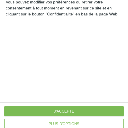
Vous pouvez modifier vos préférences ou retirer votre
consentement à tout moment en revenant sur ce site et en
cliquant sur le bouton "Confidentialité" en bas de la page Web.
Découvrir Cotélib
Découvrir Cotelib
Nos services
Nos packs
je crée mon activité
Je gère mon activité
libérale
Je sécurise mon activité
À la une
J'ACCEPTE
Violette la comptable
Déclaration Impôt sur le Revenu
PLUS D'OPTIONS