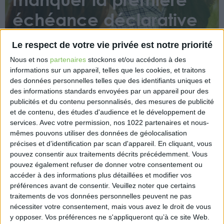
échéance déclarative
du printemps !
Le respect de votre vie privée est notre priorité
Nous et nos
partenaires
stockons et/ou accédons à des
informations sur un appareil, telles que les cookies, et traitons
des données personnelles telles que des identifiants uniques et
des informations standards envoyées par un appareil pour des
publicités et du contenu personnalisés, des mesures de publicité
et de contenu, des études d'audience et le développement de
Outre la date butoir de la déclaration des revenus
services.
Avec votre permission, nos 1022 partenaires et nous-
perçus en 2024, les loueurs en meublé ne doivent
mêmes pouvons utiliser des données de géolocalisation
précises et d’identification par scan d'appareil. En cliquant, vous
pas oublier une autre échéance, rappelle Baptiste
pouvez consentir aux traitements décrits précédemment. Vous
Bochart, juriste chez Jedéclaremonmeublé (JD2M).
pouvez également refuser de donner votre consentement ou
accéder à des informations plus détaillées et modifier vos
https://www.capital.fr/immobilier/loueurs-en-
préférences avant de consentir.
Veuillez noter que certains
meuble-attention-a-ne-pas-manquer-la-premiere-
traitements de vos données personnelles peuvent ne pas
echeance-declarative-du-printemps-1513118
nécessiter votre consentement, mais vous avez le droit de vous
y opposer. Vos préférences ne s'appliqueront qu’à ce site Web.