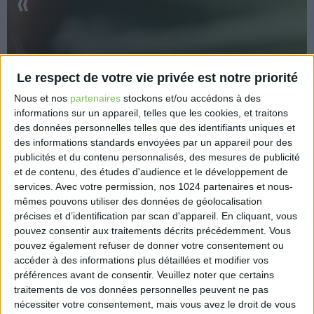
«
Le respect de votre vie privée est notre priorité
Nous et nos
partenaires
stockons et/ou accédons à des
informations sur un appareil, telles que les cookies, et traitons
Une ordonnance publiée au Journal officiel du 13
des données personnelles telles que des identifiants uniques et
mai 2021 précise les dispositions applicables aux
des informations standards envoyées par un appareil pour des
communautés professionnelles territoriales de santé
publicités et du contenu personnalisés, des mesures de publicité
(CPTS) et aux maisons de santé pluridisciplinaires.
et de contenu, des études d'audience et le développement de
Bien qu’un décret précisant encore les modalités
services.
Avec votre permission, nos 1024 partenaires et nous-
d’application du texte soit attendu, de nombreuses
mêmes pouvons utiliser des données de géolocalisation
précises et d’identification par scan d'appareil. En cliquant, vous
dispositions sont d’ores et déjà prévues par cette
pouvez consentir aux traitements décrits précédemment. Vous
ordonnance. Les CPTS doivent notamment se
pouvez également refuser de donner votre consentement ou
constituer sous la forme d’une association loi 1901
accéder à des informations plus détaillées et modifier vos
avant le 14 mai 2022.
préférences avant de consentir.
Veuillez noter que certains
traitements de vos données personnelles peuvent ne pas
https://www.medecin-occitanie.org/les-cpts-
nécessiter votre consentement, mais vous avez le droit de vous