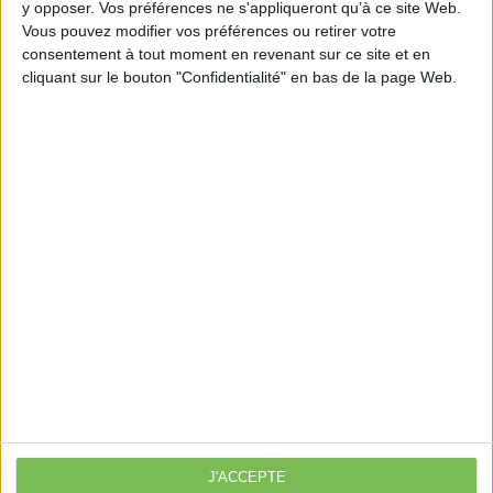
autorisees-a-assurer-des-missions-de-service-
y opposer. Vos préférences ne s'appliqueront qu’à ce site Web.
public/
Vous pouvez modifier vos préférences ou retirer votre
consentement à tout moment en revenant sur ce site et en
cliquant sur le bouton "Confidentialité" en bas de la page Web.
Découvrir Cotélib
Découvrir Cotelib
Nos services
Nos packs
je crée mon activité
Je gère mon activité
libérale
Je sécurise mon activité
À la une
J'ACCEPTE