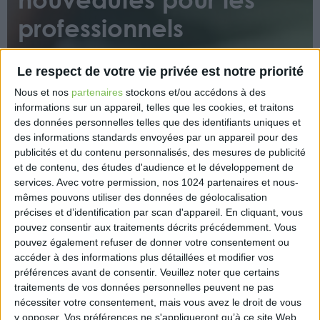
professionnels
Le respect de votre vie privée est notre priorité
Nous et nos
partenaires
stockons et/ou accédons à des
informations sur un appareil, telles que les cookies, et traitons
des données personnelles telles que des identifiants uniques et
des informations standards envoyées par un appareil pour des
Côté fiscalité professionnelle, la loi de finances 2023
publicités et du contenu personnalisés, des mesures de publicité
introduit de nouvelles aides pour permettre aux
et de contenu, des études d'audience et le développement de
entreprises de faire face à la flambée des prix de
services.
Avec votre permission, nos 1024 partenaires et nous-
l’énergie et d’accélérer leur transition énergétique.
mêmes pouvons utiliser des données de géolocalisation
précises et d’identification par scan d'appareil. En cliquant, vous
Pour les plus petites, elle rehausse le plafond de
pouvez consentir aux traitements décrits précédemment. Vous
bénéfice éligible au taux réduit d’impôt sur les
pouvez également refuser de donner votre consentement ou
sociétés. Enfin, mesure sans doute la plus
accéder à des informations plus détaillées et modifier vos
spectaculaire pour les entreprises, la loi de finances
préférences avant de consentir.
Veuillez noter que certains
organise la disparition progressive de la CVAE.
traitements de vos données personnelles peuvent ne pas
nécessiter votre consentement, mais vous avez le droit de vous
https://www.eurex.fr/k4_19714086/
y opposer. Vos préférences ne s'appliqueront qu’à ce site Web.