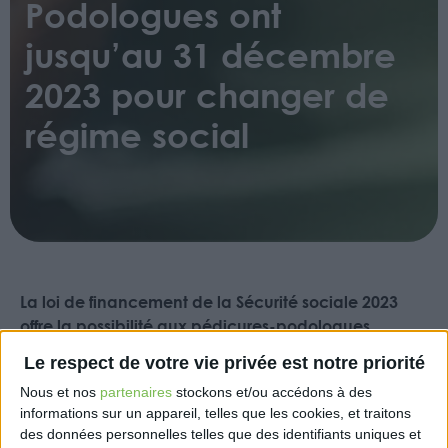
Podologues ont
jusqu’au 31 décembre
2023 pour changer de
régime social
La loi de financement de la Sécurité sociale 2023
offre la possibilité aux pédicures-podologues
conventionnés de renoncer à l’affiliation au régime
Le respect de votre vie privée est notre priorité
des praticiens et auxiliaires médicaux
Nous et nos
partenaires
stockons et/ou accédons à des
conventionnés (PamC) au profit du régime
informations sur un appareil, telles que les cookies, et traitons
professions libérales non PamC.
des données personnelles telles que des identifiants uniques et
En tant que pédicures-podologues relevant du