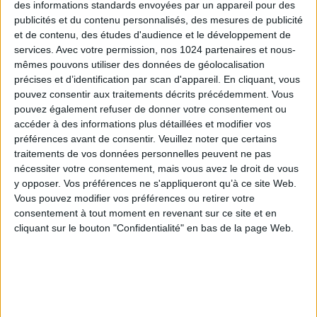
des informations standards envoyées par un appareil pour des
régime des professions libérales non PamC, vos
publicités et du contenu personnalisés, des mesures de publicité
revenus non conventionnés ne sont pas soumis à la
et de contenu, des études d'audience et le développement de
contribution additionnelle maladie existante dans le
services.
Avec votre permission, nos 1024 partenaires et nous-
régime PamC.
mêmes pouvons utiliser des données de géolocalisation
précises et d’identification par scan d'appareil. En cliquant, vous
En revanche, vous ne bénéficierez plus des
pouvez consentir aux traitements décrits précédemment. Vous
avantages liés à l’affiliation au régime PamC,
pouvez également refuser de donner votre consentement ou
comme celui de la prise en charge d’une partie de
accéder à des informations plus détaillées et modifier vos
vos cotisations maladie de base par l’assurance
préférences avant de consentir.
Veuillez noter que certains
maladie.
traitements de vos données personnelles peuvent ne pas
nécessiter votre consentement, mais vous avez le droit de vous
https://v4www2.urssaf.fr/portail/sites/urssaf/home/actu
y opposer. Vos préférences ne s'appliqueront qu’à ce site Web.
podologues.html
Vous pouvez modifier vos préférences ou retirer votre
consentement à tout moment en revenant sur ce site et en
cliquant sur le bouton "Confidentialité" en bas de la page Web.
Découvrir Cotélib
Découvrir Cotelib