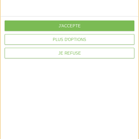
Nous suivre
J'ACCEPTE
PLUS D'OPTIONS
Mentions légales
Politique de confidentialité
Condition générales de ventes
JE REFUSE
Fait avec ❤️ par
Verywell Digital