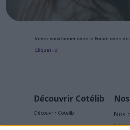
Venez vous former avec le Forum avec des 
Cliquez-ici
Découvrir Cotélib
Nos
Découvrir Cotelib
Nos 
je crée