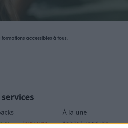
formations accessibles à tous.
 services
packs
À la une
 mon
Je gère mon
Violette la comptable