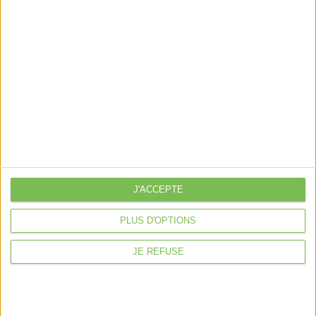
et-jeux-olympiques-et-paralympiques
Découvrir Cotélib
Découvrir Cotelib
Nos services
J'ACCEPTE
Nos packs
PLUS D'OPTIONS
je crée mon activité
Je gère mon activité
libérale
JE REFUSE
Je sécurise mon activité
À la une