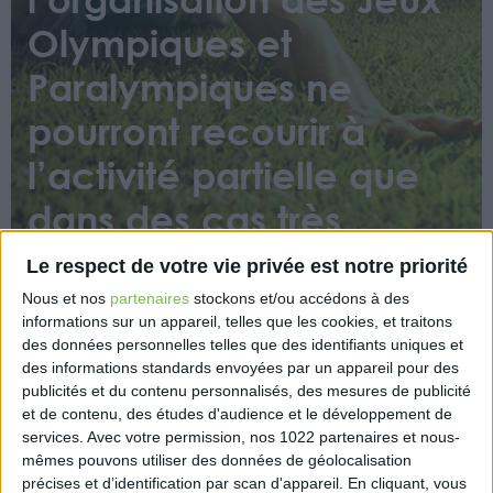
Olympiques et
Paralympiques ne
pourront recourir à
l’activité partielle que
dans des cas très
exceptionnels
Le respect de votre vie privée est notre priorité
Nous et nos
partenaires
stockons et/ou accédons à des
informations sur un appareil, telles que les cookies, et traitons
des données personnelles telles que des identifiants uniques et
des informations standards envoyées par un appareil pour des
publicités et du contenu personnalisés, des mesures de publicité
et de contenu, des études d'audience et le développement de
services.
Avec votre permission, nos 1022 partenaires et nous-
Dans le cadre d’une foire aux questions publiée sur
mêmes pouvons utiliser des données de géolocalisation
son site, le ministère du Travail, de la Santé et des
précises et d’identification par scan d'appareil. En cliquant, vous