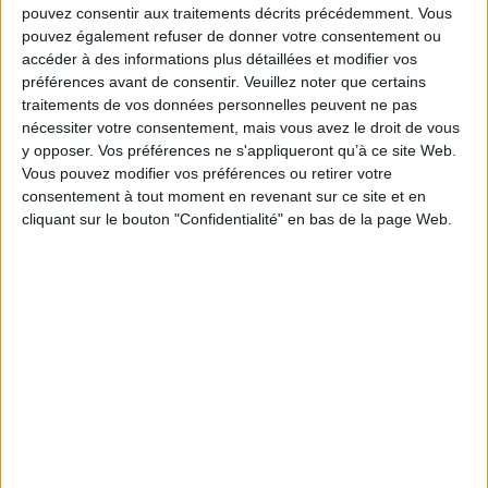
Solidarités a précisé que les entreprises impactées
pouvez consentir aux traitements décrits précédemment. Vous
par l’organisation des Jeux Olympiques et
pouvez également refuser de donner votre consentement ou
Paralympiques (JOP) ne pourront recourir à l’activité
accéder à des informations plus détaillées et modifier vos
partielle que dans des cas très exceptionnels,
préférences avant de consentir.
Veuillez noter que certains
traitements de vos données personnelles peuvent ne pas
notamment pour les entreprises du BTP et celles
nécessiter votre consentement, mais vous avez le droit de vous
directement affectées par des mesures
y opposer. Vos préférences ne s'appliqueront qu’à ce site Web.
administratives de fermeture.
Vous pouvez modifier vos préférences ou retirer votre
consentement à tout moment en revenant sur ce site et en
Les entreprises doivent privilégier des alternatives
cliquant sur le bouton "Confidentialité" en bas de la page Web.
comme l’adaptation des horaires de travail, le
télétravail ou les congés payés.
Des demandes d’activité partielle pourront être
acceptées au cas par cas par la DRIEETS si un lien
direct avec les restrictions est prouvé.
https://travail-emploi.gouv.fr/emploi-et-
insertion/accompagnement-des-mutations-
economiques/activite-partielle-chomage-
partiel/article/questions-reponses-activite-partielle-