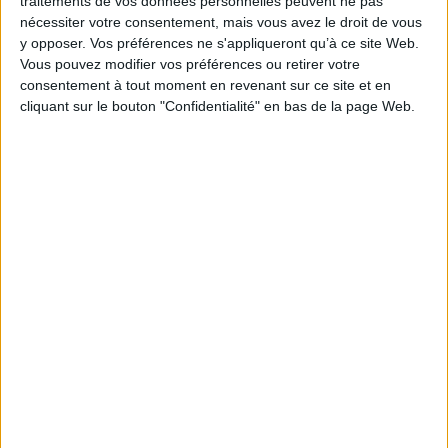
traitements de vos données personnelles peuvent ne pas
nécessiter votre consentement, mais vous avez le droit de vous
Ce partenariat, renouvelé pour 3 ans, prévoit un
y opposer. Vos préférences ne s'appliqueront qu’à ce site Web.
bilan annuel.
Vous pouvez modifier vos préférences ou retirer votre
consentement à tout moment en revenant sur ce site et en
https://www.cnil.fr/fr/conseil-superieur-ordre-des-
cliquant sur le bouton "Confidentialité" en bas de la page Web.
experts-comptables-cnil-renouvellement-
convention-partenariat
Découvrir Cotélib
Découvrir Cotelib
Nos services
Nos packs