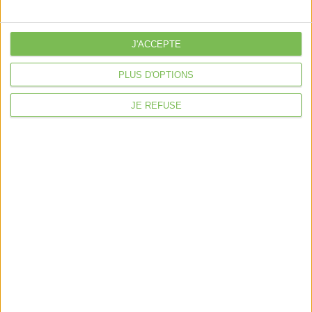
je crée mon activité
Je gère mon activité
libérale
Je sécurise mon activité
J'ACCEPTE
À la une
PLUS D'OPTIONS
Violette la comptable
JE REFUSE
Déclaration Impôt sur le Revenu
Loueur en Meublé
Côté Retraite
Location de bureaux
Examen de Conformité Fiscale
Nous suivre