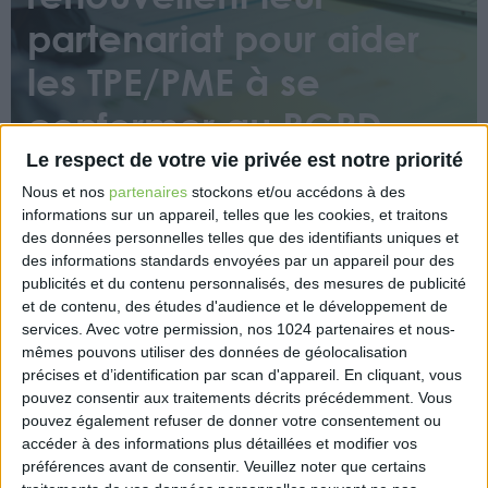
partenariat pour aider
les TPE/PME à se
conformer au RGPD
Le respect de votre vie privée est notre priorité
Nous et nos
partenaires
stockons et/ou accédons à des
informations sur un appareil, telles que les cookies, et traitons
des données personnelles telles que des identifiants uniques et
des informations standards envoyées par un appareil pour des
publicités et du contenu personnalisés, des mesures de publicité
En réponse à l’augmentation du télétravail, de la
et de contenu, des études d'audience et le développement de
services.
Avec votre permission, nos 1024 partenaires et nous-
vente en ligne et de l’utilisation de l’IA, plus de 5000
mêmes pouvons utiliser des données de géolocalisation
experts-comptables utilisent les ressources de la
précises et d’identification par scan d'appareil. En cliquant, vous
CNIL pour conseiller les entreprises.
pouvez consentir aux traitements décrits précédemment. Vous
pouvez également refuser de donner votre consentement ou
La convention vise à diffuser une culture de
accéder à des informations plus détaillées et modifier vos
protection des données, mener des actions de
préférences avant de consentir.
Veuillez noter que certains
formation et renforcer la conformité des entreprises.