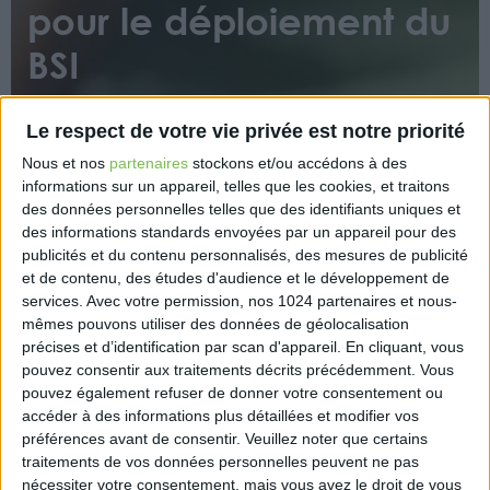
pour le déploiement du
BSI
Le respect de votre vie privée est notre priorité
Nous et nos
partenaires
stockons et/ou accédons à des
informations sur un appareil, telles que les cookies, et traitons
des données personnelles telles que des identifiants uniques et
des informations standards envoyées par un appareil pour des
L’Union nationale des caisses d’assurance maladie
publicités et du contenu personnalisés, des mesures de publicité
(Uncam) et deux des trois syndicats représentatifs
et de contenu, des études d'audience et le développement de
des infirmiers libéraux, la FNI (Fédération nationale
services.
Avec votre permission, nos 1024 partenaires et nous-
des infirmiers) et le SNIIL (Syndicat national des
mêmes pouvons utiliser des données de géolocalisation
précises et d’identification par scan d'appareil. En cliquant, vous
infirmières et infirmiers libéraux) ont signé le 9
pouvez consentir aux traitements décrits précédemment. Vous
novembre dernier l’avenant 8 au cadre
pouvez également refuser de donner votre consentement ou
conventionnel actuel qui adapte les conditions et le
accéder à des informations plus détaillées et modifier vos
calendrier de déploiement du BSI (Bilan de soins
préférences avant de consentir.
Veuillez noter que certains
infirmiers).
traitements de vos données personnelles peuvent ne pas
nécessiter votre consentement, mais vous avez le droit de vous