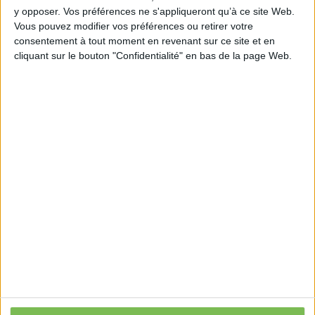
https://www.actusoins.com/355517/infirmiers-
y opposer. Vos préférences ne s'appliqueront qu’à ce site Web.
liberaux-un-nouveau-calendrier-pour-le-
Vous pouvez modifier vos préférences ou retirer votre
deploiement-du-bsi.html
consentement à tout moment en revenant sur ce site et en
cliquant sur le bouton "Confidentialité" en bas de la page Web.
Découvrir Cotélib
Découvrir Cotelib
Nos services
Nos packs
je crée mon activité
Je gère mon activité
libérale
Je sécurise mon activité