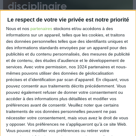
disciplinaire
Le respect de votre vie privée est notre priorité
Nous et nos
partenaires
stockons et/ou accédons à des
informations sur un appareil, telles que les cookies, et traitons
des données personnelles telles que des identifiants uniques et
des informations standards envoyées par un appareil pour des
publicités et du contenu personnalisés, des mesures de publicité
Que se passe-t-il quand l’Ordre infirmier doit
et de contenu, des études d'audience et le développement de
intervenir du point de vue disciplinaire envers un
services.
Avec votre permission, nos 1024 partenaires et nous-
infirmier dont les pratiques sont remises en question
mêmes pouvons utiliser des données de géolocalisation
? Petit tour d’horizon d’un processus bien balisé.
précises et d’identification par scan d'appareil. En cliquant, vous
pouvez consentir aux traitements décrits précédemment. Vous
https://www.actusoins.com/363772/infirmiers-faire-
pouvez également refuser de donner votre consentement ou
face-a-une-procedure-disciplinaire.html
accéder à des informations plus détaillées et modifier vos
préférences avant de consentir.
Veuillez noter que certains
traitements de vos données personnelles peuvent ne pas
nécessiter votre consentement, mais vous avez le droit de vous
y opposer. Vos préférences ne s'appliqueront qu’à ce site Web.
Vous pouvez modifier vos préférences ou retirer votre