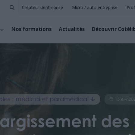
Créateur d’entreprise
Micro / auto entreprise
Prof
Nos formations
Actualités
Découvrir Cotéli
érales : médical et paramédical
15 Avr 20
 élargissement des