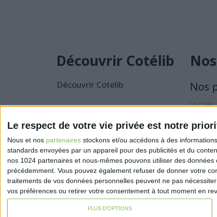
Découvrir Cotélib
Nos
Découvrir Cotelib
Nos 
je crée
activité
Le respect de votre vie privée est notre priori
Je sécu
Nous et nos
partenaires
stockons et/ou accédons à des informations s
activité
standards envoyées par un appareil pour des publicités et du conte
nos 1024 partenaires et nous-mêmes pouvons utiliser des données de g
précédemment. Vous pouvez également refuser de donner votre conse
traitements de vos données personnelles peuvent ne pas nécessiter 
vos préférences ou retirer votre consentement à tout moment en reven
PLUS D'OPTIONS
Mentions légales
Politique de confidentialité