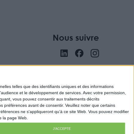
Nous suivre
nu
elles telles que des identifiants uniques et des informations
d'audience et le développement de services.
Avec votre permission,
iquant, vous pouvez consentir aux traitements décrits
s préférences avant de consentir.
Veuillez noter que certains
références ne s'appliqueront qu’à ce site Web. Vous pouvez modifier
de la page Web.
J'ACCEPTE
ital