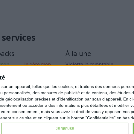
 services
packs
À la une
 mon
Je gère mon
Violette la comptable
 libérale
activité
Déclaration Impôt sur le Reve
té
rise mon
Loueur en Meublé
ur un appareil, telles que les cookies, et traitons des données personn
Côté Retraite
nu personnalisés, des mesures de publicité et de contenu, des études 
éolocalisation précises et d’identification par scan d'appareil. En cl
Location de bureaux
ntement ou accéder à des informations plus détaillées et modifier vo
Examen de Conformité Fiscale
votre consentement, mais vous avez le droit de vous y opposer. Vos p
ant sur ce site et en cliquant sur le bouton "Confidentialité" en bas 
JE REFUSE
Condition générales de ventes
Fait avec ❤️ par
Verywell Dig