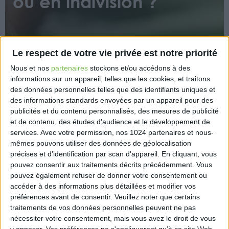
ou en indivision ?
Le respect de votre vie privée est notre priorité
Nous et nos
partenaires
stockons et/ou accédons à des
informations sur un appareil, telles que les cookies, et traitons
Les personnes dont la valeur du patrimoine
des données personnelles telles que des identifiants uniques et
immobilier est supérieure à 1,3 million d’euros sont
des informations standards envoyées par un appareil pour des
soumises, sauf cas d’exonération, à l’impôt sur la
publicités et du contenu personnalisés, des mesures de publicité
et de contenu, des études d'audience et le développement de
fortune immobilière (IFI). L’évaluation correcte des
services.
Avec votre permission, nos 1024 partenaires et nous-
biens est donc un enjeu particulièrement important.
mêmes pouvons utiliser des données de géolocalisation
L’application d’un abattement à la valeur des biens
précises et d’identification par scan d'appareil. En cliquant, vous
occupés par un locataire ou détenus en indivision
pouvez consentir aux traitements décrits précédemment. Vous
peut permettre, dans certains cas, de diminuer
pouvez également refuser de donner votre consentement ou
l’assiette imposable.
accéder à des informations plus détaillées et modifier vos
préférences avant de consentir.
Veuillez noter que certains
https://www.capital.fr/votre-argent/impot-sur-la-
traitements de vos données personnelles peuvent ne pas
fortune-immobiliere-quels-abattements-pour-un-
nécessiter votre consentement, mais vous avez le droit de vous
y opposer. Vos préférences ne s'appliqueront qu’à ce site Web.