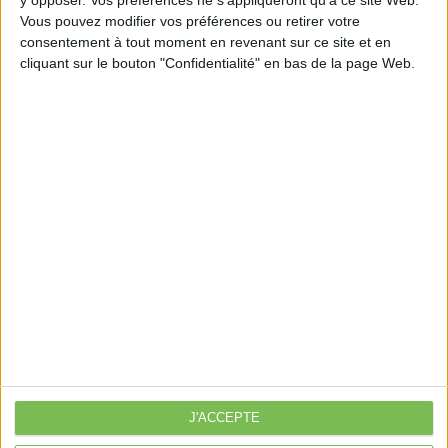
bien-loue-ou-en-indivision-1404353
Vous pouvez modifier vos préférences ou retirer votre
consentement à tout moment en revenant sur ce site et en
cliquant sur le bouton "Confidentialité" en bas de la page Web.
Découvrir Cotélib
Découvrir Cotelib
Nos services
Nos packs
je crée mon activité
Je gère mon activité
libérale
Je sécurise mon activité
À la une
J'ACCEPTE
Violette la comptable