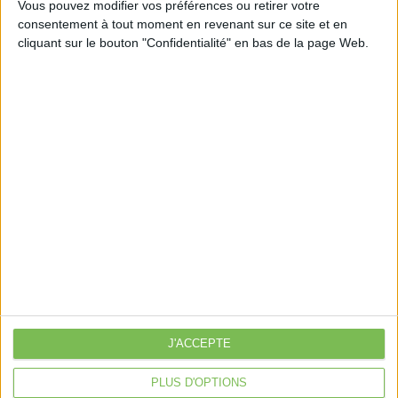
Vous pouvez modifier vos préférences ou retirer votre
consentement à tout moment en revenant sur ce site et en
cliquant sur le bouton "Confidentialité" en bas de la page Web.
Découvrir Cotélib
Découvrir Cotelib
Nos services
Nos packs
je crée mon activité
Je gère mon activité
libérale
Je sécurise mon activité
À la une
J'ACCEPTE
Violette la comptable
Déclaration Impôt sur le Revenu
PLUS D'OPTIONS