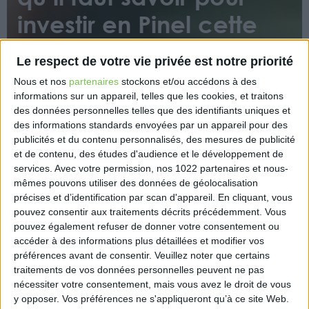
investir en Pinel cette
année
Le respect de votre vie privée est notre priorité
Nous et nos
partenaires
stockons et/ou accédons à des
informations sur un appareil, telles que les cookies, et traitons
des données personnelles telles que des identifiants uniques et
des informations standards envoyées par un appareil pour des
publicités et du contenu personnalisés, des mesures de publicité
et de contenu, des études d'audience et le développement de
Franck Vignaud, directeur du Laboratoire de
services.
Avec votre permission, nos 1022 partenaires et nous-
l’immobilier revient, pour le « Grand rendez-vous de
mêmes pouvons utiliser des données de géolocalisation
l’immobilier », sur le fonctionnement du Pinel version
précises et d’identification par scan d'appareil. En cliquant, vous
pouvez consentir aux traitements décrits précédemment. Vous
2023.
pouvez également refuser de donner votre consentement ou
accéder à des informations plus détaillées et modifier vos
https://www.capital.fr/immobilier/immobilier-locatif-
préférences avant de consentir.
Veuillez noter que certains
ce-quil-faut-savoir-pour-investir-en-pinel-cette-
traitements de vos données personnelles peuvent ne pas
annee-1462063
nécessiter votre consentement, mais vous avez le droit de vous
y opposer. Vos préférences ne s'appliqueront qu’à ce site Web.