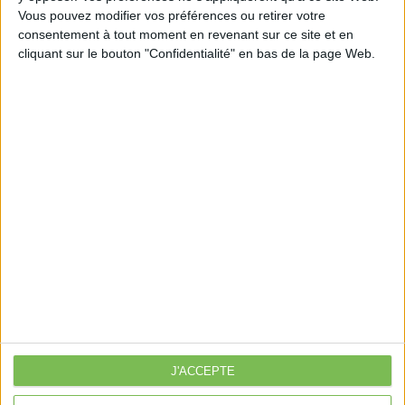
Vous pouvez modifier vos préférences ou retirer votre
consentement à tout moment en revenant sur ce site et en
cliquant sur le bouton "Confidentialité" en bas de la page Web.
Découvrir Cotélib
Découvrir Cotelib
Nos services
Nos packs
je crée mon activité
Je gère mon activité
libérale
Je sécurise mon activité
À la une
J'ACCEPTE
Violette la comptable