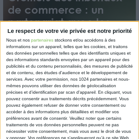
de commerce : un
partenariat avec les
experts-comptables
Le respect de votre vie privée est notre priorité
Nous et nos
partenaires
stockons et/ou accédons à des
informations sur un appareil, telles que les cookies, et traitons
des données personnelles telles que des identifiants uniques et
des informations standards envoyées par un appareil pour des
publicités et du contenu personnalisés, des mesures de publicité
et de contenu, des études d'audience et le développement de
services.
Avec votre permission, nos 1024 partenaires et nous-
Signée pour 2 ans, une convention de partenariat
mêmes pouvons utiliser des données de géolocalisation
précises et d’identification par scan d'appareil. En cliquant, vous
entre le Conseil national de l’Ordre des experts-
pouvez consentir aux traitements décrits précédemment. Vous
comptables et le Conseil national des greffiers des
pouvez également refuser de donner votre consentement ou
tribunaux de commerce vise notamment à
accéder à des informations plus détaillées et modifier vos
mutualiser les expertises de chacune des deux
préférences avant de consentir.
Veuillez noter que certains
professions au service des entrepreneurs.
traitements de vos données personnelles peuvent ne pas
nécessiter votre consentement, mais vous avez le droit de vous
https://www.eurex.fr/k4_20893810/
y opposer. Vos préférences ne s'appliqueront qu’à ce site Web.