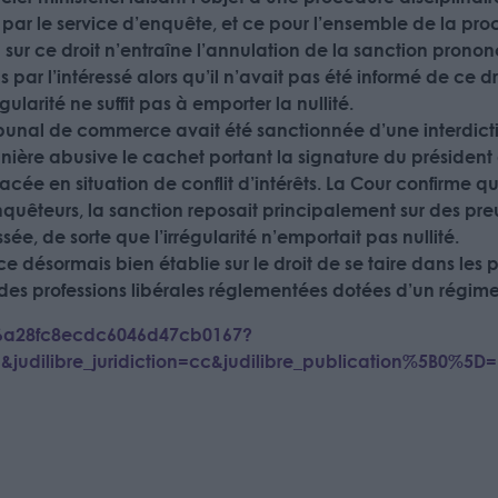
par le service d’enquête, et ce pour l’ensemble de la procéd
n sur ce droit n’entraîne l’annulation de la sanction prono
ar l’intéressé alors qu’il n’avait pas été informé de ce dro
ularité ne suffit pas à emporter la nullité.
tribunal de commerce avait été sanctionnée d’une interdic
ière abusive le cachet portant la signature du président
cée en situation de conflit d’intérêts. La Cour confirme q
s enquêteurs, la sanction reposait principalement sur des p
ée, de sorte que l’irrégularité n’emportait pas nullité.
ce désormais bien établie sur le droit de se taire dans les 
des professions libérales réglementées dotées d’un régime 
n/6a28fc8ecdc6046d47cb0167?
&judilibre_juridiction=cc&judilibre_publication%5B0%