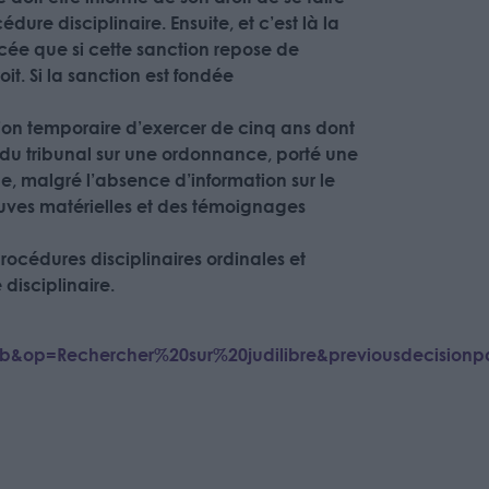
ure disciplinaire. Ensuite, et c’est là la
ncée que si cette sanction repose de
it. Si la sanction est fondée
tion temporaire d’exercer de cinq ans dont
 du tribunal sur une ordonnance, porté une
ue, malgré l’absence d’information sur le
reuves matérielles et des témoignages
procédures disciplinaires ordinales et
disciplinaire.
5D=b&op=Rechercher%20sur%20judilibre&previousdecisio