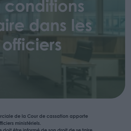
 conditions
aire dans les
officiers
merciale de la Cour de cassation apporte
ciers ministériels.
e doit être informé de son droit de se taire