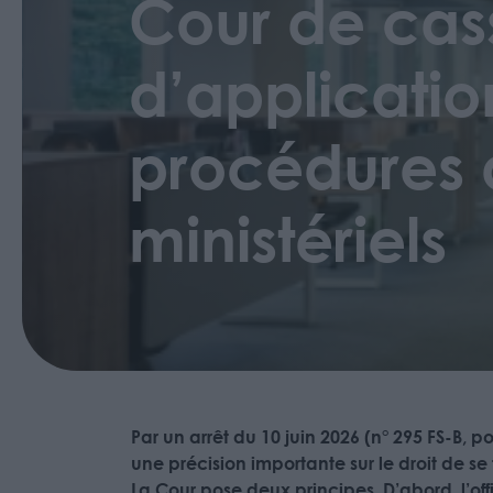
Cour de cass
d’application
procédures di
ministériels
Par un arrêt du 10 juin 2026 (n° 295 FS-B,
une précision importante sur le droit de se 
La Cour pose deux principes. D’abord, l’offi