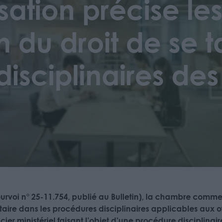
ation précise les
 du droit de se t
sciplinaires des 
 pourvoi n° 25-11.754, publié au Bulletin), la chambre com
taire dans les procédures disciplinaires applicables aux offi
cier ministériel faisant l’objet d’une procédure disciplinair