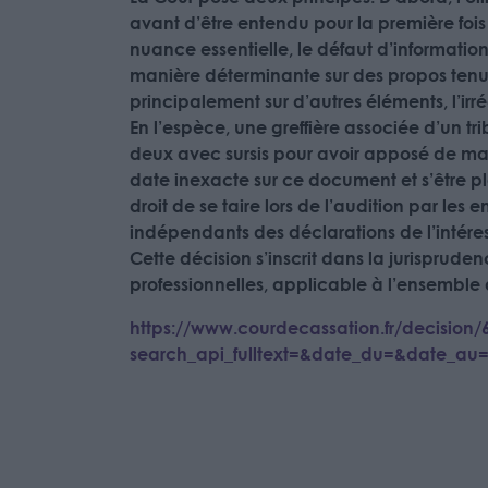
avant d’être entendu pour la première fois 
nuance essentielle, le défaut d’informatio
manière déterminante sur des propos tenus p
principalement sur d’autres éléments, l’irrég
En l’espèce, une greffière associée d’un 
deux avec sursis pour avoir apposé de man
date inexacte sur ce document et s’être pla
droit de se taire lors de l’audition par le
indépendants des déclarations de l’intéress
Cette décision s’inscrit dans la jurispruden
professionnelles, applicable à l’ensemble 
https://www.courdecassation.fr/decisio
search_api_fulltext=&date_du=&date_au=