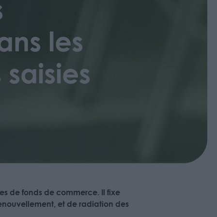
s
ans les
 saisies
les de fonds de commerce. Il fixe
renouvellement, et de radiation des