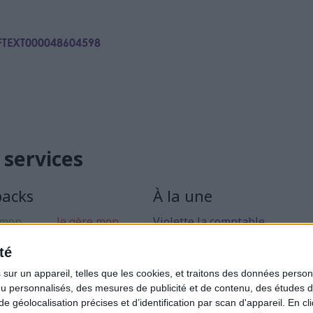
RFTEXT000048604598
 services
packs
À la une
 mon
Je gère mon
Violette la comptable
 libérale
activité
Déclaration Impôt sur le Reve
té
rise mon
Loueur en Meublé
ur un appareil, telles que les cookies, et traitons des données personn
Côté Retraite
nu personnalisés, des mesures de publicité et de contenu, des études 
éolocalisation précises et d’identification par scan d'appareil. En cl
Location de bureaux