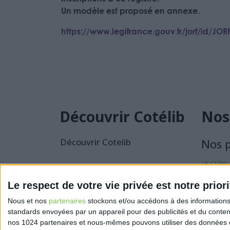
Un modèle est proposé en annexe.
https://www.legifrance.gouv.fr/jorf/id/JO
Découvrir Cotélib
Nos
Découvrir Cotelib
Nos 
je crée
activité
Le respect de votre vie privée est notre priori
Je sécu
Nous et nos
partenaires
stockons et/ou accédons à des informations s
activité
standards envoyées par un appareil pour des publicités et du conte
nos 1024 partenaires et nous-mêmes pouvons utiliser des données de g