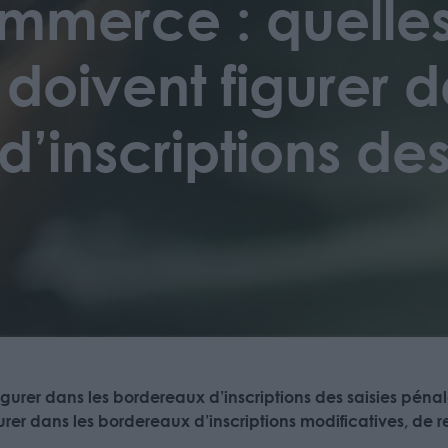
mmerce : quelle
 doivent figurer d
’inscriptions des
 figurer dans les bordereaux d’inscriptions des saisies péna
urer dans les bordereaux d’inscriptions modificatives, de 