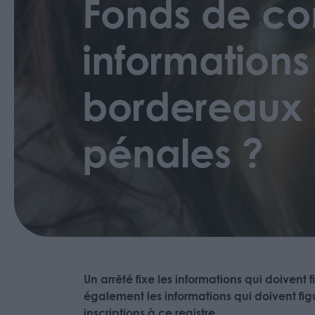
Fonds de co
informations
bordereaux d
pénales ?
Un arrêté fixe les informations qui doivent
également les informations qui doivent fig
inscriptions à ce registre.