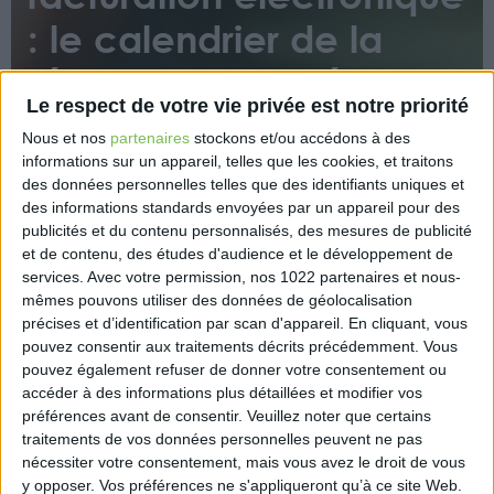
: le calendrier de la
réforme confirmé
Le respect de votre vie privée est notre priorité
Nous et nos
partenaires
stockons et/ou accédons à des
informations sur un appareil, telles que les cookies, et traitons
des données personnelles telles que des identifiants uniques et
des informations standards envoyées par un appareil pour des
publicités et du contenu personnalisés, des mesures de publicité
et de contenu, des études d'audience et le développement de
Avec le vote de la loi de finances rectificative pour
services.
Avec votre permission, nos 1022 partenaires et nous-
2022, le calendrier de la généralisation de la
mêmes pouvons utiliser des données de géolocalisation
facturation électronique, ainsi que ses modalités de
précises et d’identification par scan d'appareil. En cliquant, vous
mise en œuvre, sont précisés. Une expérimentation
pouvez consentir aux traitements décrits précédemment. Vous
devrait pouvoir être déployée dès janvier 2024 sur le
pouvez également refuser de donner votre consentement ou
accéder à des informations plus détaillées et modifier vos
portail public de facturation.
préférences avant de consentir.
Veuillez noter que certains
https://www.economie.gouv.fr/generalisation-
traitements de vos données personnelles peuvent ne pas
nécessiter votre consentement, mais vous avez le droit de vous
facturation-electronique-calendrier-reforme
y opposer. Vos préférences ne s'appliqueront qu’à ce site Web.