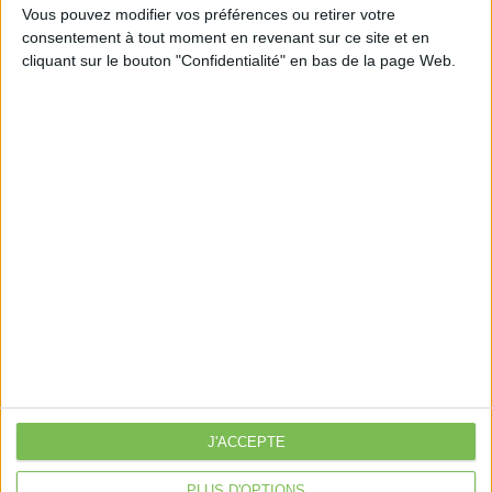
Vous pouvez modifier vos préférences ou retirer votre
consentement à tout moment en revenant sur ce site et en
cliquant sur le bouton "Confidentialité" en bas de la page Web.
Découvrir Cotélib
Découvrir Cotelib
Nos services
Nos packs
je crée mon activité
Je gère mon activité
libérale
Je sécurise mon activité
À la une
J'ACCEPTE
Violette la comptable
Déclaration Impôt sur le Revenu
PLUS D'OPTIONS