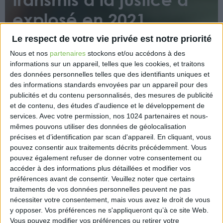
explosé en 2021
Le respect de votre vie privée est notre priorité
Nous et nos
partenaires
stockons et/ou accédons à des
informations sur un appareil, telles que les cookies, et traitons
des données personnelles telles que des identifiants uniques et
des informations standards envoyées par un appareil pour des
publicités et du contenu personnalisés, des mesures de publicité
La fraude au fonds de solidarité représente la
et de contenu, des études d'audience et le développement de
majorité des dossiers, a souligné l’administration
services.
Avec votre permission, nos 1024 partenaires et nous-
fiscale lors de la présentation, mardi 21 juin, de son
mêmes pouvons utiliser des données de géolocalisation
rapport annuel.
précises et d’identification par scan d'appareil. En cliquant, vous
pouvez consentir aux traitements décrits précédemment. Vous
https://www.capital.fr/votre-argent/fraude-fiscale-
pouvez également refuser de donner votre consentement ou
le-nombre-de-dossiers-transmis-a-la-justice-a-
accéder à des informations plus détaillées et modifier vos
préférences avant de consentir.
Veuillez noter que certains
explose-en-2021-1439592
traitements de vos données personnelles peuvent ne pas
nécessiter votre consentement, mais vous avez le droit de vous
y opposer. Vos préférences ne s'appliqueront qu’à ce site Web.
Vous pouvez modifier vos préférences ou retirer votre