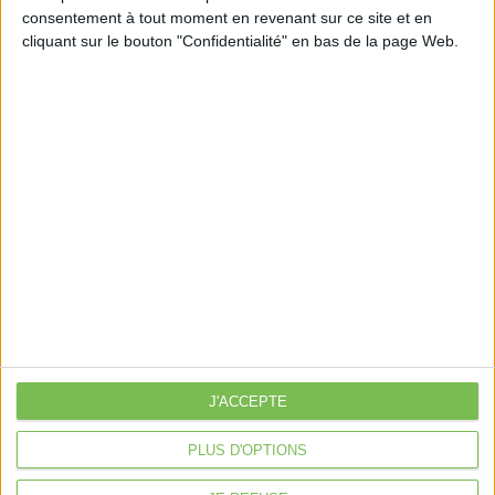
consentement à tout moment en revenant sur ce site et en
Découvrir Cotélib
cliquant sur le bouton "Confidentialité" en bas de la page Web.
Découvrir Cotelib
Nos services
Nos packs
je crée mon activité
Je gère mon activité
libérale
Je sécurise mon activité
À la une
Violette la comptable
J'ACCEPTE
Déclaration Impôt sur le Revenu
PLUS D'OPTIONS
Loueur en Meublé