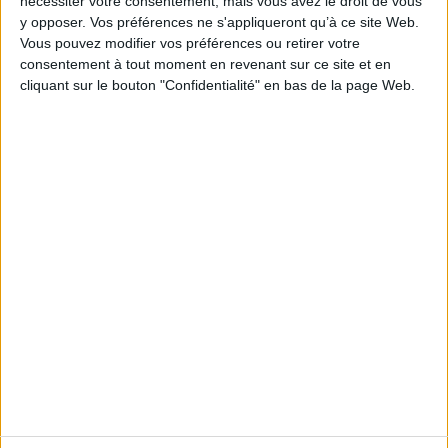
nécessiter votre consentement, mais vous avez le droit de vous
y opposer. Vos préférences ne s'appliqueront qu’à ce site Web.
https://www.actusoins.com/350020/un-arrete-
Vous pouvez modifier vos préférences ou retirer votre
precise-les-conditions-dexercice-des-formateurs-
consentement à tout moment en revenant sur ce site et en
en-ifsi.html#respond
cliquant sur le bouton "Confidentialité" en bas de la page Web.
Découvrir Cotélib
Découvrir Cotelib
Nos services
Nos packs
je crée mon activité
Je gère mon activité
libérale
Je sécurise mon activité