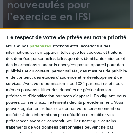
nouveautés pour
l’exercice en IFSI
Le respect de votre vie privée est notre priorité
Nous et nos
partenaires
stockons et/ou accédons à des
informations sur un appareil, telles que les cookies, et traitons
des données personnelles telles que des identifiants uniques et
Les conditions à remplir pour devenir formateur
des informations standards envoyées par un appareil pour des
publicités et du contenu personnalisés, des mesures de publicité
permanent en institut de formation en soins infirmiers
et de contenu, des études d'audience et le développement de
(IFSI) viennent d’être modifiées. Désormais, les
services.
Avec votre permission, nos 1024 partenaires et nous-
titulaires d’un « diplôme ou titre universitaire à
mêmes pouvons utiliser des données de géolocalisation
finalité professionnelle dans les domaines de la
précises et d’identification par scan d'appareil. En cliquant, vous
santé, des sciences de l’éducation ou des sciences
pouvez consentir aux traitements décrits précédemment. Vous
humaines d’un niveau au moins égal ou supérieur à
pouvez également refuser de donner votre consentement ou
celui de la certification visée par la formation
accéder à des informations plus détaillées et modifier vos
préférences avant de consentir.
Veuillez noter que certains
autorisée » peuvent également exercer cette
traitements de vos données personnelles peuvent ne pas
fonction.