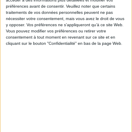
https://business.lesechos.fr/entrepreneurs/juridique/1
préférences avant de consentir.
Veuillez noter que certains
immatriculation-des-entreprises-un-registre-
traitements de vos données personnelles peuvent ne pas
unique-en-2023-345160.php
nécessiter votre consentement, mais vous avez le droit de vous
y opposer. Vos préférences ne s'appliqueront qu’à ce site Web.
Vous pouvez modifier vos préférences ou retirer votre
consentement à tout moment en revenant sur ce site et en
cliquant sur le bouton "Confidentialité" en bas de la page Web.
Découvrir Cotélib
Découvrir Cotelib
Nos services
Nos packs
je crée mon activité
Je gère mon activité
libérale
Je sécurise mon activité