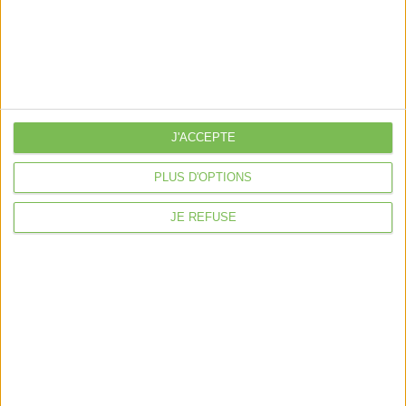
À la une
Violette la comptable
Déclaration Impôt sur le Revenu
Loueur en Meublé
Côté Retraite
J'ACCEPTE
Location de bureaux
PLUS D'OPTIONS
Examen de Conformité Fiscale
JE REFUSE
Nous suivre
Mentions légales
Politique de confidentialité
Condition générales de ventes
Fait avec ❤️ par
Verywell Digital