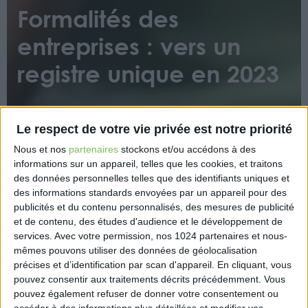
Formalités des
entreprises : vers un
registre unique en 2023
Le respect de votre vie privée est notre priorité
Nous et nos
partenaires
stockons et/ou accédons à des
informations sur un appareil, telles que les cookies, et traitons
des données personnelles telles que des identifiants uniques et
À compter du 1 janvier 2023, un registre unique, le
des informations standards envoyées par un appareil pour des
Registre national des entreprises, remplacera les
publicités et du contenu personnalisés, des mesures de publicité
différents registres actuellement existants
et de contenu, des études d'audience et le développement de
notamment le registre national du commerce et des
services.
Avec votre permission, nos 1024 partenaires et nous-
mêmes pouvons utiliser des données de géolocalisation
sociétés (RNCS), le répertoire national des métiers, le
précises et d’identification par scan d'appareil. En cliquant, vous
registre des actifs agricoles et le registre spécial des
pouvez consentir aux traitements décrits précédemment. Vous
agents commerciaux.
pouvez également refuser de donner votre consentement ou
accéder à des informations plus détaillées et modifier vos