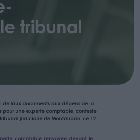
e-
e tribunal
li de faux documents aux dépens de la
er pour une experte comptable, conteste
 tribunal judiciaire de Montauban, ce 12
experte-comptable-renvoyee-devant-le-