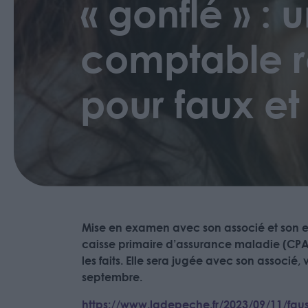
« gonflé » :
comptable r
pour faux et
Mise en examen avec son associé et son 
caisse primaire d’assurance maladie (CPAM
les faits. Elle sera jugée avec son associ
septembre.
https://www.ladepeche.fr/2023/09/11/fa