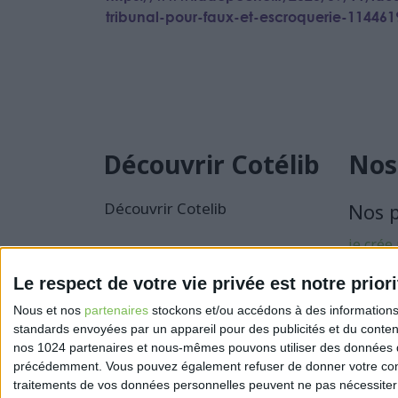
tribunal-pour-faux-et-escroquerie-11446
Découvrir Cotélib
Nos
Découvrir Cotelib
Nos 
je crée
activité
Le respect de votre vie privée est notre priori
Je sécu
Nous et nos
partenaires
stockons et/ou accédons à des informations s
activité
standards envoyées par un appareil pour des publicités et du conte
nos 1024 partenaires et nous-mêmes pouvons utiliser des données de g
précédemment. Vous pouvez également refuser de donner votre conse
traitements de vos données personnelles peuvent ne pas nécessiter 