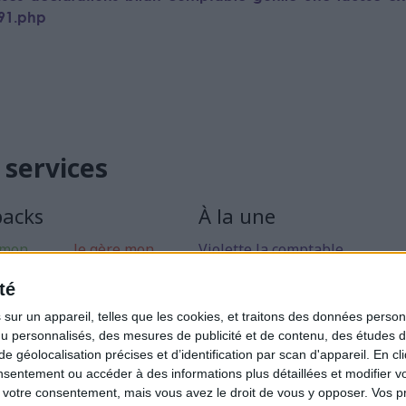
191.php
 services
packs
À la une
 mon
Je gère mon
Violette la comptable
 libérale
activité
Déclaration Impôt sur le Reve
té
rise mon
Loueur en Meublé
ur un appareil, telles que les cookies, et traitons des données personn
Côté Retraite
nu personnalisés, des mesures de publicité et de contenu, des études 
éolocalisation précises et d’identification par scan d'appareil. En cl
Location de bureaux
ntement ou accéder à des informations plus détaillées et modifier vo
Examen de Conformité Fiscale
votre consentement, mais vous avez le droit de vous y opposer. Vos p