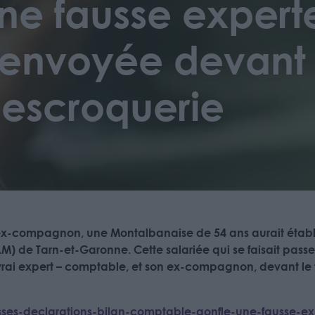
 une fausse expert
envoyée devant l
 escroquerie
ex-compagnon, une Montalbanaise de 54 ans aurait étab
) de Tarn-et-Garonne. Cette salariée qui se faisait pass
é, vrai expert – comptable, et son ex-compagnon, devant le
usses-declarations-bilan-comptable-gonfle-une-fausse-