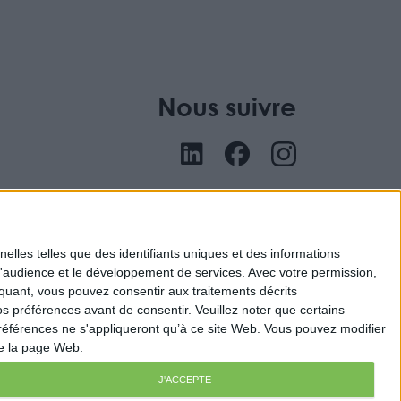
Nous suivre
nu
elles telles que des identifiants uniques et des informations
d'audience et le développement de services.
Avec votre permission,
iquant, vous pouvez consentir aux traitements décrits
s préférences avant de consentir.
Veuillez noter que certains
références ne s'appliqueront qu’à ce site Web. Vous pouvez modifier
de la page Web.
J'ACCEPTE
ital