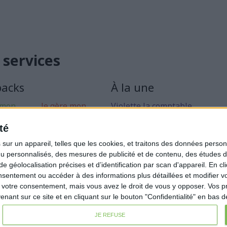
 services
packs
À la une
 mon
Je gère mon
Violette la comptable
 libérale
activité
Déclaration Impôt sur le Reve
té
rise mon
Loueur en Meublé
ur un appareil, telles que les cookies, et traitons des données personn
Côté Retraite
nu personnalisés, des mesures de publicité et de contenu, des études 
éolocalisation précises et d’identification par scan d'appareil. En cl
Location de bureaux
ntement ou accéder à des informations plus détaillées et modifier vo
Examen de Conformité Fiscale
votre consentement, mais vous avez le droit de vous y opposer. Vos p
ant sur ce site et en cliquant sur le bouton "Confidentialité" en bas 
JE REFUSE
Condition générales de ventes
Fait avec ❤️ par
Verywell Dig