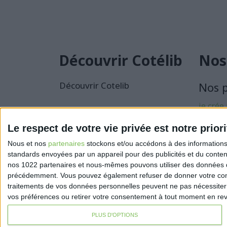
Découvrir Cotélib
Nos
Découvrir Cotelib
Nos 
je crée
activité
Le respect de votre vie privée est notre priori
Je sécu
Nous et nos
partenaires
stockons et/ou accédons à des informations s
activité
standards envoyées par un appareil pour des publicités et du conte
nos 1022 partenaires et nous-mêmes pouvons utiliser des données de g
précédemment. Vous pouvez également refuser de donner votre conse
traitements de vos données personnelles peuvent ne pas nécessiter 
vos préférences ou retirer votre consentement à tout moment en reven
PLUS D'OPTIONS
Mentions légales
Politique de confidentialité