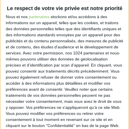
Le respect de votre vie privée est notre priorité
Nous et nos
partenaires
stockons et/ou accédons à des
informations sur un appareil, telles que les cookies, et traitons
Le 07/12/2020
des données personnelles telles que des identifiants uniques et
des informations standards envoyées par un appareil pour des
Cette formation permet de configurer, personnaliser
publicités et du contenu personnalisés, des mesures de publicité
et utiliser plus efficacement son iPhone pour gagner
et de contenu, des études d'audience et le développement de
du temps, maîtriser les fonctions avancées et
services.
Avec votre permission, nos 1024 partenaires et nous-
découvrir des applications professionnelles.
mêmes pouvons utiliser des données de géolocalisation
précises et d’identification par scan d'appareil. En cliquant, vous
pouvez consentir aux traitements décrits précédemment. Vous
pouvez également refuser de donner votre consentement ou
accéder à des informations plus détaillées et modifier vos
préférences avant de consentir.
Veuillez noter que certains
Découvrir Cotélib
traitements de vos données personnelles peuvent ne pas
nécessiter votre consentement, mais vous avez le droit de vous
Découvrir Cotelib
y opposer. Vos préférences ne s'appliqueront qu’à ce site Web.
Vous pouvez modifier vos préférences ou retirer votre
consentement à tout moment en revenant sur ce site et en
Nos services
cliquant sur le bouton "Confidentialité" en bas de la page Web.