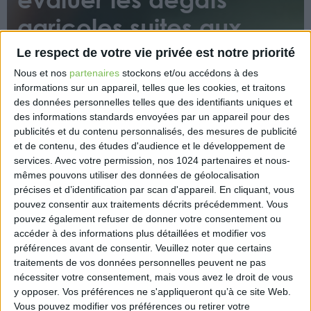
agricoles suites aux
intempéries
Le respect de votre vie privée est notre priorité
Nous et nos
partenaires
stockons et/ou accédons à des
informations sur un appareil, telles que les cookies, et traitons
des données personnelles telles que des identifiants uniques et
des informations standards envoyées par un appareil pour des
publicités et du contenu personnalisés, des mesures de publicité
et de contenu, des études d'audience et le développement de
services.
Avec votre permission, nos 1024 partenaires et nous-
Cette mission flash se déroulera sur deux semaines,
mêmes pouvons utiliser des données de géolocalisation
au plus près des acteurs de terrain et en lien avec
précises et d’identification par scan d'appareil. En cliquant, vous
les assureurs.
pouvez consentir aux traitements décrits précédemment. Vous
pouvez également refuser de donner votre consentement ou
https://www.gouvernement.fr/actualite/intemperies-
accéder à des informations plus détaillées et modifier vos
une-mission-pour-evaluer-les-degats-agricoles
préférences avant de consentir.
Veuillez noter que certains
traitements de vos données personnelles peuvent ne pas
nécessiter votre consentement, mais vous avez le droit de vous
y opposer. Vos préférences ne s'appliqueront qu’à ce site Web.
Vous pouvez modifier vos préférences ou retirer votre