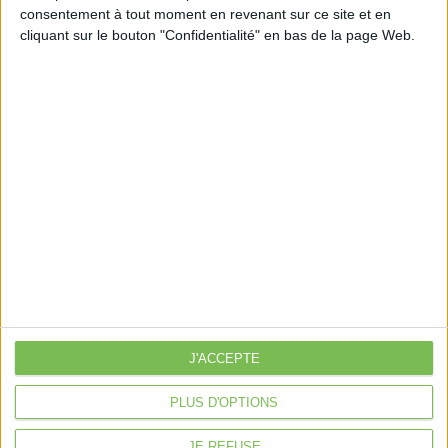
consentement à tout moment en revenant sur ce site et en
Découvrir Cotélib
cliquant sur le bouton "Confidentialité" en bas de la page Web.
Découvrir Cotelib
Nos services
Nos packs
je crée mon activité
Je gère mon activité
libérale
Je sécurise mon activité
À la une
Violette la comptable
J'ACCEPTE
Déclaration Impôt sur le Revenu
PLUS D'OPTIONS
Loueur en Meublé
Côté Retraite
JE REFUSE