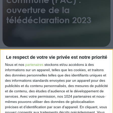
ouverture de la
télédéclaration 2023
Le respect de votre vie privée est notre priorité
La télédéclaration pour les demandes d’aides de la
Nous et nos
partenaires
stockons et/ou accédons à des
PAC pour la campagne 2023 a débuté le 1er avril
informations sur un appareil, telles que les cookies, et traitons
2023 et doit être effectuée en ligne avant le 15 mai
des données personnelles telles que des identifiants uniques et
2023 sur le site : www.telepac.agriculture.gouv.fr.
des informations standards envoyées par un appareil pour des
Les demandes concernent plusieurs types d’aides,
publicités et du contenu personnalisés, des mesures de publicité
et de contenu, des études d'audience et le développement de
telles que les aides découplées, les aides couplées
services.
Avec votre permission, nos 1024 partenaires et nous-
végétales, l’ICHN, les aides à l’AB, les MAEC et l’aide
mêmes pouvons utiliser des données de géolocalisation
à l’assurance récolte. Les déclarants pourront
précises et d’identification par scan d'appareil. En cliquant, vous
transmettre des pièces justificatives directement sur
pouvez consentir aux traitements décrits précédemment. Vous