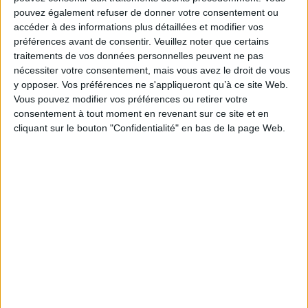
Telepac.
pouvez également refuser de donner votre consentement ou
Des dérogations aux règles de la conditionnalité
accéder à des informations plus détaillées et modifier vos
sont en vigueur pour cette campagne pour
préférences avant de consentir.
Veuillez noter que certains
traitements de vos données personnelles peuvent ne pas
répondre aux conséquences de l’invasion de
nécessiter votre consentement, mais vous avez le droit de vous
l’Ukraine par la Russie sur les marchés agricoles. Des
y opposer. Vos préférences ne s'appliqueront qu’à ce site Web.
notices détaillées sont disponibles sur Telepac pour
Vous pouvez modifier vos préférences ou retirer votre
les agriculteurs souhaitant bénéficier de ces
consentement à tout moment en revenant sur ce site et en
dérogations.
cliquant sur le bouton "Confidentialité" en bas de la page Web.
Un accompagnement spécifique est prévu pour les
déclarants, avec un numéro vert à disposition et des
services déconcentrés mobilisés sur tout le territoire.
Les exploitants peuvent contacter les DDT(M) et les
DAAF pour connaître les structures conventionnées
comme organismes de service dans leur
département.
https://agriculture.gouv.fr/politique-agricole-
commune-ouverture-de-la-teledeclaration-2023