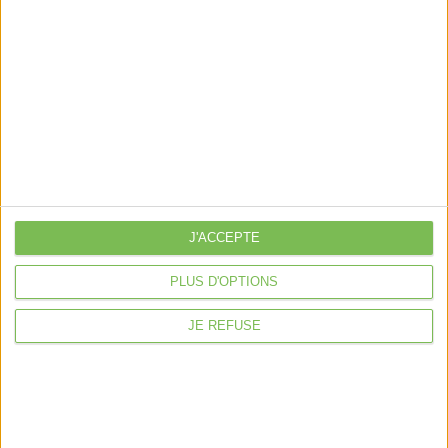
Découvrir Cotélib
Découvrir Cotelib
Nos services
Nos packs
J'ACCEPTE
je crée mon activité
Je gère mon activité
PLUS D'OPTIONS
libérale
Je sécurise mon activité
JE REFUSE
À la une
Violette la comptable
Déclaration Impôt sur le Revenu