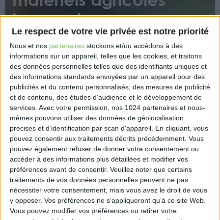
innovants
Le respect de votre vie privée est notre priorité
Nous et nos
partenaires
stockons et/ou accédons à des
informations sur un appareil, telles que les cookies, et traitons
des données personnelles telles que des identifiants uniques et
des informations standards envoyées par un appareil pour des
publicités et du contenu personnalisés, des mesures de publicité
et de contenu, des études d'audience et le développement de
Un nouveau dispositif permet aux exploitants
services.
Avec votre permission, nos 1024 partenaires et nous-
agricoles de bénéficier d’une aide à l’acquisition
mêmes pouvons utiliser des données de géolocalisation
d’équipements de précision en vue notamment de
précises et d’identification par scan d'appareil. En cliquant, vous
réduire l’usage des intrants.
pouvez consentir aux traitements décrits précédemment. Vous
pouvez également refuser de donner votre consentement ou
https://www.eurex.fr/k4_18823099/
accéder à des informations plus détaillées et modifier vos
préférences avant de consentir.
Veuillez noter que certains
traitements de vos données personnelles peuvent ne pas
nécessiter votre consentement, mais vous avez le droit de vous
y opposer. Vos préférences ne s'appliqueront qu’à ce site Web.
Vous pouvez modifier vos préférences ou retirer votre
Découvrir Cotélib