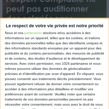
peut pas auditionner
des salariés sans
l’accord de
Le respect de votre vie privée est notre priorité
Nous et nos
partenaires
stockons et/ou accédons à des
l’employeur !
informations sur un appareil, telles que les cookies, et traitons
des données personnelles telles que des identifiants uniques et
des informations standards envoyées par un appareil pour des
publicités et du contenu personnalisés, des mesures de publicité
et de contenu, des études d'audience et le développement de
services.
Avec votre permission, nos 1024 partenaires et nous-
mêmes pouvons utiliser des données de géolocalisation
précises et d’identification par scan d'appareil. En cliquant, vous
L’expert-comptable désigné par le comité social et
pouvez consentir aux traitements décrits précédemment. Vous
économique dans le cadre de sa consultation sur la
pouvez également refuser de donner votre consentement ou
accéder à des informations plus détaillées et modifier vos
politique sociale de l’entreprise, les conditions de
préférences avant de consentir.
Veuillez noter que certains
travail et l’emploi ne peut pas auditionner les
traitements de vos données personnelles peuvent ne pas
salariés sans l’accord exprès de l’employeur.
nécessiter votre consentement, mais vous avez le droit de vous