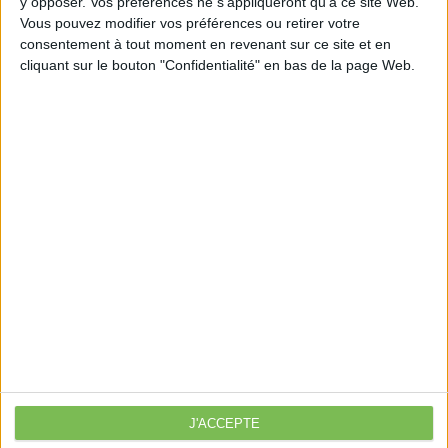
y opposer. Vos préférences ne s'appliqueront qu’à ce site Web.
https://www.eurex.fr/k4_20709947/
Vous pouvez modifier vos préférences ou retirer votre
consentement à tout moment en revenant sur ce site et en
cliquant sur le bouton "Confidentialité" en bas de la page Web.
Découvrir Cotélib
Découvrir Cotelib
Nos services
Nos packs
je crée mon activité
Je gère mon activité
libérale
Je sécurise mon activité
À la une
J'ACCEPTE
Violette la comptable