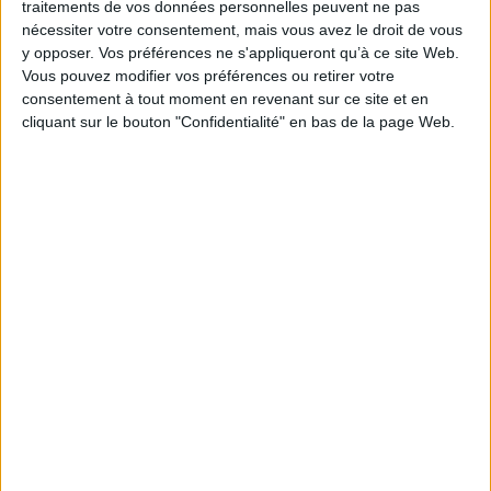
traitements de vos données personnelles peuvent ne pas
nécessiter votre consentement, mais vous avez le droit de vous
y opposer. Vos préférences ne s'appliqueront qu’à ce site Web.
Vous pouvez modifier vos préférences ou retirer votre
consentement à tout moment en revenant sur ce site et en
Découvrir Cotélib
cliquant sur le bouton "Confidentialité" en bas de la page Web.
Découvrir Cotelib
Nos services
Nos packs
je crée mon activité
Je gère mon activité
libérale
Je sécurise mon activité
À la une
Violette la comptable