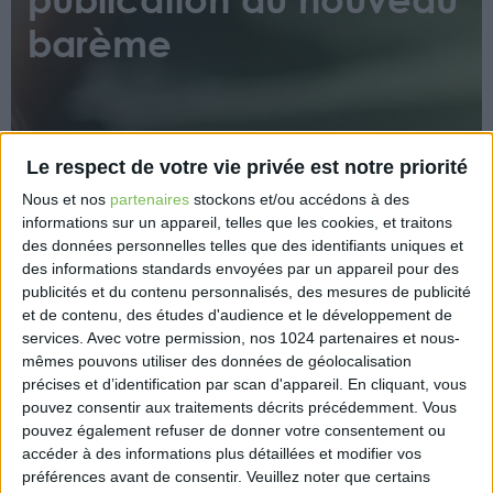
barème
Le respect de votre vie privée est notre priorité
Nous et nos
partenaires
stockons et/ou accédons à des
informations sur un appareil, telles que les cookies, et traitons
Le barème forfaitaire permettant l’évaluation des
des données personnelles telles que des identifiants uniques et
frais de déplacement professionnels avec un
des informations standards envoyées par un appareil pour des
véhicule par les bénéficiaires de traitements et
publicités et du contenu personnalisés, des mesures de publicité
salaires optant pour le régime des frais réels
et de contenu, des études d'audience et le développement de
déductibles, autres que les frais de péage, de
services.
Avec votre permission, nos 1024 partenaires et nous-
garage ou de parking et d’intérêts annuels afférents
mêmes pouvons utiliser des données de géolocalisation
à l’achat à crédit du véhicule utilisé, est publié. Il
précises et d’identification par scan d'appareil. En cliquant, vous
pouvez consentir aux traitements décrits précédemment. Vous
s’applique à compter de l’imposition des revenus de
pouvez également refuser de donner votre consentement ou
l’année 2021.
accéder à des informations plus détaillées et modifier vos
préférences avant de consentir.
Veuillez noter que certains
https://www.legifrance.gouv.fr/jorf/id/JORFTEXT000045