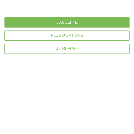
Déclaration Impôt sur le Revenu
Loueur en Meublé
Côté Retraite
J'ACCEPTE
Location de bureaux
PLUS D'OPTIONS
Examen de Conformité Fiscale
JE REFUSE
Nous suivre
Mentions légales
Politique de confidentialité
Condition générales de ventes
Fait avec ❤️ par
Verywell Digital