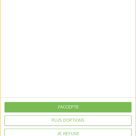
libérale
Je sécurise mon activité
À la une
Violette la comptable
Déclaration Impôt sur le Revenu
Loueur en Meublé
Côté Retraite
Location de bureaux
Examen de Conformité Fiscale
Nous suivre
J'ACCEPTE
PLUS D'OPTIONS
JE REFUSE