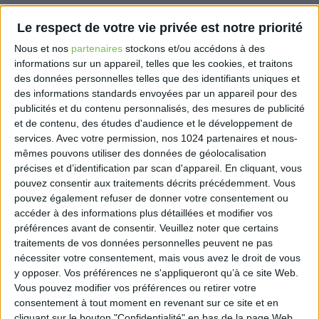
intentionnelle ne peut être opposée qu’au
contribuable, et non à l’administration fiscale,
Le respect de votre vie privée est notre priorité
même en l’absence de volonté de fraude fiscale.
Nous et nos
partenaires
stockons et/ou accédons à des
informations sur un appareil, telles que les cookies, et traitons
Ce principe a été récemment réaffirmé dans le cas
des données personnelles telles que des identifiants uniques et
d’une société qui avait enregistré dans son passif
des informations standards envoyées par un appareil pour des
des loyers dus à une SCI, conformément à un contrat
publicités et du contenu personnalisés, des mesures de publicité
de bail entre les deux entités, mais les avait crédités
et de contenu, des études d'audience et le développement de
services.
Avec votre permission, nos 1024 partenaires et nous-
au compte courant d’associé de son gérant
mêmes pouvons utiliser des données de géolocalisation
principal. L’administration fiscale a identifié deux
précises et d’identification par scan d'appareil. En cliquant, vous
erreurs distinctes : d’une part, l’inscription délibérée
pouvez consentir aux traitements décrits précédemment. Vous
d’une dette injustifiée envers le gérant, et d’autre
pouvez également refuser de donner votre consentement ou
part, l’omission volontaire d’enregistrer une dette
accéder à des informations plus détaillées et modifier vos
équivalente envers la SCI.
préférences avant de consentir.
Veuillez noter que certains
traitements de vos données personnelles peuvent ne pas
L’Administration a rectifié la première erreur mais a
nécessiter votre consentement, mais vous avez le droit de vous
opposé la seconde au contribuable. Aucun élément
y opposer. Vos préférences ne s'appliqueront qu’à ce site Web.
ne permettait de justifier une erreur comptable
Vous pouvez modifier vos préférences ou retirer votre
consentement à tout moment en revenant sur ce site et en
involontaire. En effet, aucune cession de créance
cliquant sur le bouton "Confidentialité" en bas de la page Web.