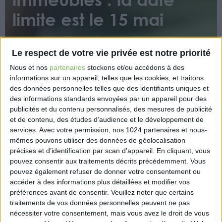
limite est le 15 mai
Le respect de votre vie privée est notre priorité
Nous et nos
partenaires
stockons et/ou accédons à des
informations sur un appareil, telles que les cookies, et traitons
des données personnelles telles que des identifiants uniques et
des informations standards envoyées par un appareil pour des
Les entités juridiques françaises ou étrangères qui
publicités et du contenu personnalisés, des mesures de publicité
détiennent au 1er janvier en France, directement ou
et de contenu, des études d'audience et le développement de
indirectement, un ou plusieurs immeubles ou des
services.
Avec votre permission, nos 1024 partenaires et nous-
droits réels immobiliers doivent payer chaque
mêmes pouvons utiliser des données de géolocalisation
année une taxe égale à 3% de la valeur vénale de
précises et d’identification par scan d'appareil. En cliquant, vous
ces immeubles ou droits immobiliers.
pouvez consentir aux traitements décrits précédemment. Vous
Les redevables doivent, de ce fait, souscrire la
pouvez également refuser de donner votre consentement ou
accéder à des informations plus détaillées et modifier vos
déclaration n°2746 et effectuer leur télépaiement au
préférences avant de consentir.
Veuillez noter que certains
plus tard le 15 mai 2023.
traitements de vos données personnelles peuvent ne pas
nécessiter votre consentement, mais vous avez le droit de vous
https://entreprendre.service-