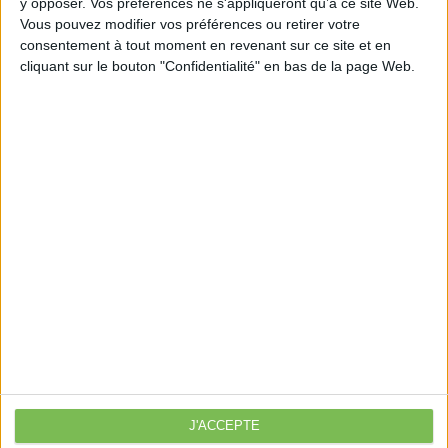
y opposer. Vos préférences ne s'appliqueront qu’à ce site Web.
public.fr/actualites/A16501?xtor=RSS-111
1
Vous pouvez modifier vos préférences ou retirer votre
consentement à tout moment en revenant sur ce site et en
cliquant sur le bouton "Confidentialité" en bas de la page Web.
Découvrir Cotélib
Découvrir Cotelib
Nos services
Nos packs
je crée mon activité
Je gère mon activité
libérale
Je sécurise mon activité
À la une
J'ACCEPTE