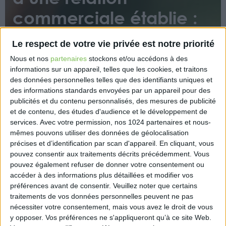
commerciale établie :
quelle durée pour le
Le respect de votre vie privée est notre priorité
préavis ?
Nous et nos
partenaires
stockons et/ou accédons à des
informations sur un appareil, telles que les cookies, et traitons
des données personnelles telles que des identifiants uniques et
des informations standards envoyées par un appareil pour des
publicités et du contenu personnalisés, des mesures de publicité
et de contenu, des études d'audience et le développement de
services.
Avec votre permission, nos 1024 partenaires et nous-
mêmes pouvons utiliser des données de géolocalisation
Lorsqu’ils sont appelés à apprécier la durée du
précises et d’identification par scan d'appareil. En cliquant, vous
préavis en cas de rupture d’une relation
pouvez consentir aux traitements décrits précédemment. Vous
pouvez également refuser de donner votre consentement ou
commerciale établie, les juges ne peuvent pas fixer
accéder à des informations plus détaillées et modifier vos
un délai inférieur à celui prévu par le contrat.
préférences avant de consentir.
Veuillez noter que certains
traitements de vos données personnelles peuvent ne pas
https://www.eurex.fr/k4_20753758/
nécessiter votre consentement, mais vous avez le droit de vous
y opposer. Vos préférences ne s'appliqueront qu’à ce site Web.