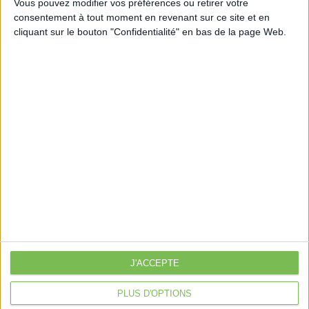
Vous pouvez modifier vos préférences ou retirer votre
consentement à tout moment en revenant sur ce site et en
cliquant sur le bouton "Confidentialité" en bas de la page Web.
Découvrir Cotélib
Découvrir Cotelib
Nos services
Nos packs
je crée mon activité
Je gère mon activité
libérale
Je sécurise mon activité
À la une
Violette la comptable
J'ACCEPTE
Déclaration Impôt sur le Revenu
PLUS D'OPTIONS
Loueur en Meublé