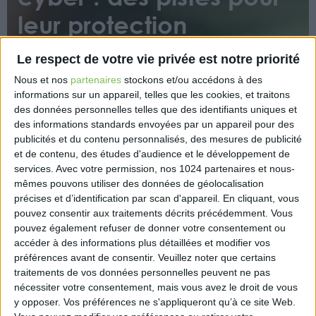
leur protection
Le respect de votre vie privée est notre priorité
Nous et nos
partenaires
stockons et/ou accédons à des
informations sur un appareil, telles que les cookies, et traitons
des données personnelles telles que des identifiants uniques et
des informations standards envoyées par un appareil pour des
publicités et du contenu personnalisés, des mesures de publicité
À la suite d’une concertation avec les acteurs
et de contenu, des études d'audience et le développement de
concernés, la direction générale du Trésor propose,
services.
Avec votre permission, nos 1024 partenaires et nous-
dans un rapport dédié, un plan d’actions pour
mêmes pouvons utiliser des données de géolocalisation
développer l’assurance du risque cyber et répondre
précises et d’identification par scan d'appareil. En cliquant, vous
aux défis croissants qui peuvent menacer la santé
pouvez consentir aux traitements décrits précédemment. Vous
économique des entreprises.
pouvez également refuser de donner votre consentement ou
accéder à des informations plus détaillées et modifier vos
https://www.economie.gouv.fr/risques-cyber-pistes-
préférences avant de consentir.
Veuillez noter que certains
protection-entreprises
traitements de vos données personnelles peuvent ne pas
nécessiter votre consentement, mais vous avez le droit de vous
y opposer. Vos préférences ne s'appliqueront qu’à ce site Web.