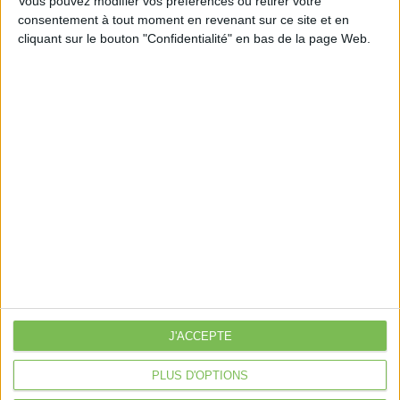
Vous pouvez modifier vos préférences ou retirer votre
consentement à tout moment en revenant sur ce site et en
cliquant sur le bouton "Confidentialité" en bas de la page Web.
Découvrir Cotélib
Découvrir Cotelib
Nos services
Nos packs
je crée mon activité
Je gère mon activité
libérale
Je sécurise mon activité
À la une
Violette la comptable
J'ACCEPTE
Déclaration Impôt sur le Revenu
PLUS D'OPTIONS
Loueur en Meublé