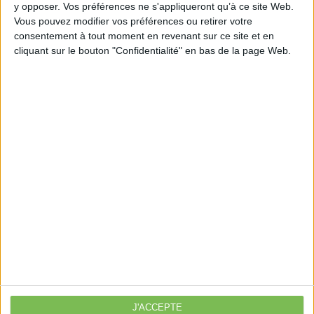
https://entreprendre.service-
y opposer. Vos préférences ne s'appliqueront qu’à ce site Web.
public.fr/actualites/A15924
Vous pouvez modifier vos préférences ou retirer votre
consentement à tout moment en revenant sur ce site et en
cliquant sur le bouton "Confidentialité" en bas de la page Web.
Découvrir Cotélib
Découvrir Cotelib
Nos services
Nos packs
je crée mon activité
Je gère mon activité
libérale
Je sécurise mon activité
À la une
J'ACCEPTE