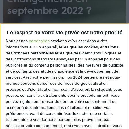
septembre 2022 ?
Le respect de votre vie privée est notre priorité
Nous et nos
partenaires
stockons et/ou accédons à des
informations sur un appareil, telles que les cookies, et traitons
des données personnelles telles que des identifiants uniques et
Publication des objectifs de progression de l’index
des informations standards envoyées par un appareil pour des
de l’égalité ; publication des possibles écarts de
publicités et du contenu personnalisés, des mesures de publicité
représentation entre les femmes et les hommes
et de contenu, des études d'audience et le développement de
services.
Avec votre permission, nos 1024 partenaires et nous-
parmi les cadres dirigeants ; première modulation
mêmes pouvons utiliser des données de géolocalisation
du bonus-malus concernant les entreprises dont le
précises et d’identification par scan d'appareil. En cliquant, vous
secteur d’activité a un taux de séparation moyen
pouvez consentir aux traitements décrits précédemment. Vous
supérieur à 150% ; nouvelles dispositions renforçant
pouvez également refuser de donner votre consentement ou
la protection des lanceurs d’alerte dans l’entreprise.
accéder à des informations plus détaillées et modifier vos
Découvrez sur le site Entreprendre.Service-Public.fr
préférences avant de consentir.
Veuillez noter que certains
les changements prévus en septembre 2022.
traitements de vos données personnelles peuvent ne pas
nécessiter votre consentement, mais vous avez le droit de vous