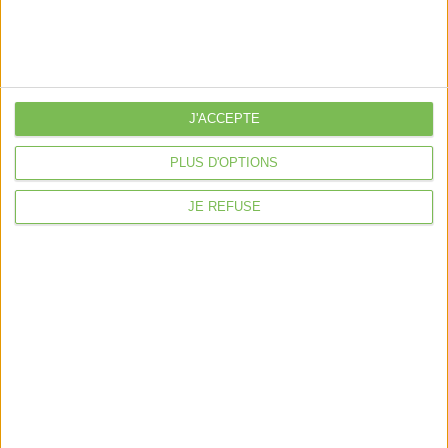
Nous suivre
J'ACCEPTE
Mentions légales
Politique de confidentialité
Condition générales de ventes
PLUS D'OPTIONS
Fait avec ❤️ par
Verywell Digital
JE REFUSE