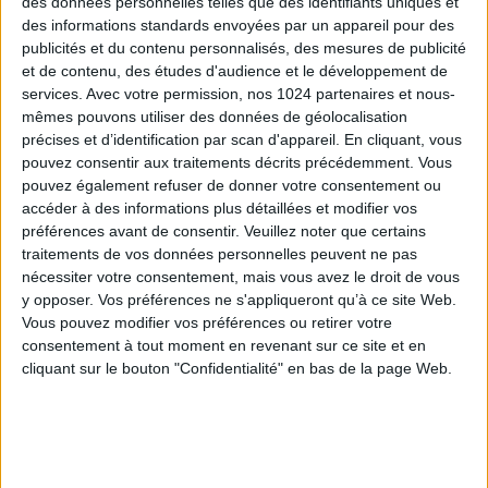
compenser les préjudices liés aux retards de
des données personnelles telles que des identifiants uniques et
paiement.
des informations standards envoyées par un appareil pour des
publicités et du contenu personnalisés, des mesures de publicité
La Cour a rejeté la demande d’une entreprise
et de contenu, des études d'audience et le développement de
cherchant à cumuler les deux types d’intérêts,
services.
Avec votre permission, nos 1024 partenaires et nous-
affirmant que bien que les régimes juridiques de ces
mêmes pouvons utiliser des données de géolocalisation
pénalités diffèrent, leur objectif réparateur est
précises et d’identification par scan d'appareil. En cliquant, vous
similaire.
pouvez consentir aux traitements décrits précédemment. Vous
Cet arrêt confirme l’interprétation stricte des
pouvez également refuser de donner votre consentement ou
dispositions visant à prévenir les paiements tardifs et
accéder à des informations plus détaillées et modifier vos
préférences avant de consentir.
Veuillez noter que certains
leur impact sur les transactions commerciales.
traitements de vos données personnelles peuvent ne pas
nécessiter votre consentement, mais vous avez le droit de vous
https://www.courdecassation.fr/en/decision/6628a0
y opposer. Vos préférences ne s'appliqueront qu’à ce site Web.
Vous pouvez modifier vos préférences ou retirer votre
consentement à tout moment en revenant sur ce site et en
cliquant sur le bouton "Confidentialité" en bas de la page Web.
Découvrir Cotélib
Découvrir Cotelib