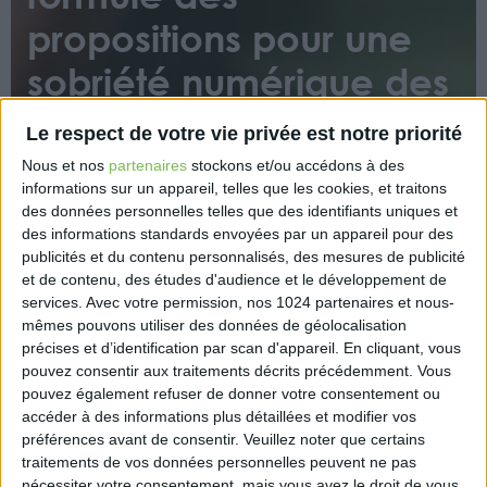
propositions pour une
sobriété numérique des
PME
Le respect de votre vie privée est notre priorité
Nous et nos
partenaires
stockons et/ou accédons à des
informations sur un appareil, telles que les cookies, et traitons
des données personnelles telles que des identifiants uniques et
des informations standards envoyées par un appareil pour des
publicités et du contenu personnalisés, des mesures de publicité
et de contenu, des études d'audience et le développement de
services.
Avec votre permission, nos 1024 partenaires et nous-
Désireuse d’accompagner les TPE-PME vers un
mêmes pouvons utiliser des données de géolocalisation
numérique innovant et engagé pour
précises et d’identification par scan d'appareil. En cliquant, vous
l’environnement, la Confédération des PME a rejoint
pouvez consentir aux traitements décrits précédemment. Vous
Planet Tech’Care, initiative visant à accompagner
pouvez également refuser de donner votre consentement ou
les entreprises pour intégrer le numérique à leur
accéder à des informations plus détaillées et modifier vos
stratégie environnementale et réduire son impact
préférences avant de consentir.
Veuillez noter que certains
sur l’environnement.
traitements de vos données personnelles peuvent ne pas
nécessiter votre consentement, mais vous avez le droit de vous