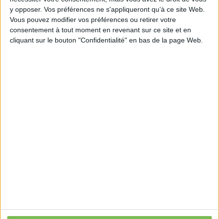
https://www.cpme.fr/espace-presse/communiques-
y opposer. Vos préférences ne s'appliqueront qu’à ce site Web.
de-presse/la-cpme-formule-des-propositions-pour-
Vous pouvez modifier vos préférences ou retirer votre
consentement à tout moment en revenant sur ce site et en
une-sobriete-numerique-des-pme
cliquant sur le bouton "Confidentialité" en bas de la page Web.
Découvrir Cotélib
Découvrir Cotelib
Nos services
Nos packs
je crée mon activité
Je gère mon activité
libérale
Je sécurise mon activité