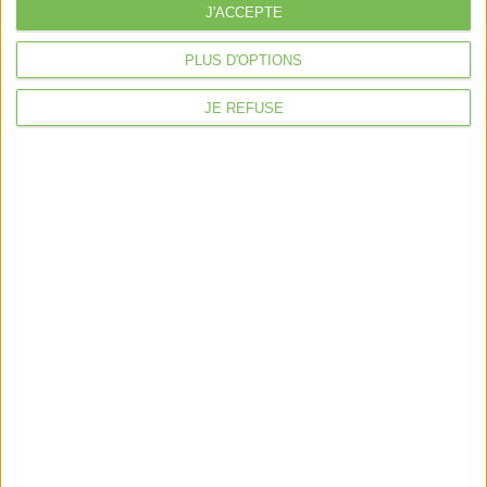
À la une
J'ACCEPTE
Violette la comptable
PLUS D'OPTIONS
Déclaration Impôt sur le Revenu
JE REFUSE
Loueur en Meublé
Côté Retraite
Location de bureaux
Examen de Conformité Fiscale
Nous suivre
Mentions légales
Politique de confidentialité
Condition générales de ventes
Fait avec ❤️ par
Verywell Digital