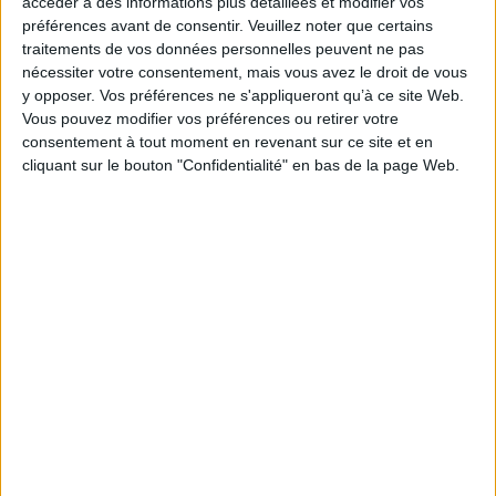
accéder à des informations plus détaillées et modifier vos
Cette prolongation avait été annoncée le 20 juin
préférences avant de consentir.
Veuillez noter que certains
dernier par le Gouvernement via un communiqué
traitements de vos données personnelles peuvent ne pas
de presse.
nécessiter votre consentement, mais vous avez le droit de vous
y opposer. Vos préférences ne s'appliqueront qu’à ce site Web.
https://www.legifrance.gouv.fr/jorf/id/JORFTEXT000047
Vous pouvez modifier vos préférences ou retirer votre
consentement à tout moment en revenant sur ce site et en
cliquant sur le bouton "Confidentialité" en bas de la page Web.
Découvrir Cotélib
Découvrir Cotelib
Nos services
Nos packs
je crée mon activité
Je gère mon activité
libérale