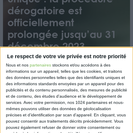
dérogatoire est
officiellement
prolongée jusqu’au 31
décembre 2023
Le respect de votre vie privée est notre priorité
Nous et nos
partenaires
stockons et/ou accédons à des
informations sur un appareil, telles que les cookies, et traitons
des données personnelles telles que des identifiants uniques et
des informations standards envoyées par un appareil pour des
publicités et du contenu personnalisés, des mesures de publicité
Un arrêté du 27 juin 2023 prolonge la durée de la
et de contenu, des études d'audience et le développement de
procédure dérogatoire, de nature à assurer la
services.
Avec votre permission, nos 1024 partenaires et nous-
continuité du service en cas de difficulté grave de
mêmes pouvons utiliser des données de géolocalisation
précises et d’identification par scan d'appareil. En cliquant, vous
fonctionnement du guichet unique, jusqu’au 31
pouvez consentir aux traitements décrits précédemment. Vous
décembre 2023 (au lieu du 30 juin 2023
pouvez également refuser de donner votre consentement ou
initialement).