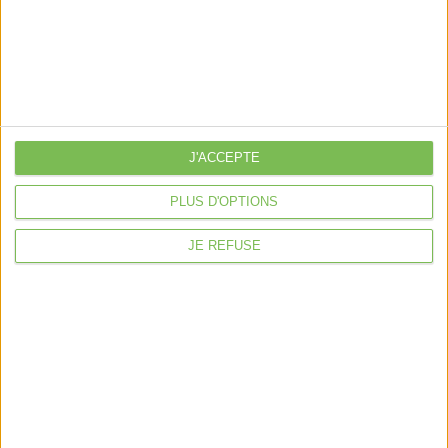
Je sécurise mon activité
À la une
Violette la comptable
Déclaration Impôt sur le Revenu
Loueur en Meublé
J'ACCEPTE
Côté Retraite
PLUS D'OPTIONS
Location de bureaux
JE REFUSE
Examen de Conformité Fiscale
Nous suivre
Mentions légales
Politique de confidentialité
Condition générales de ventes