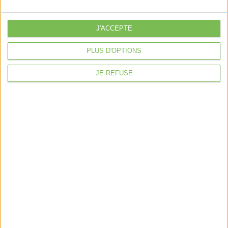
libérale
Je sécurise mon activité
J'ACCEPTE
À la une
PLUS D'OPTIONS
Violette la comptable
JE REFUSE
Déclaration Impôt sur le Revenu
Loueur en Meublé
Côté Retraite
Location de bureaux
Examen de Conformité Fiscale
Nous suivre