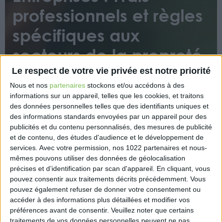
professionnels et règles
spécifiques aux
secteurs de la propreté
et de la construction :
Le respect de votre vie privée est notre priorité
Nous et nos
partenaires
stockons et/ou accédons à des
une nouvelle section
informations sur un appareil, telles que les cookies, et traitons
dans le BOSS est créée
des données personnelles telles que des identifiants uniques et
des informations standards envoyées par un appareil pour des
publicités et du contenu personnalisés, des mesures de publicité
et de contenu, des études d'audience et le développement de
services.
Avec votre permission, nos 1022 partenaires et nous-
mêmes pouvons utiliser des données de géolocalisation
précises et d’identification par scan d'appareil. En cliquant, vous
pouvez consentir aux traitements décrits précédemment. Vous
pouvez également refuser de donner votre consentement ou
Une nouvelle section présentant les modalités de
accéder à des informations plus détaillées et modifier vos
sortie progressive de la déduction forfaitaire
préférences avant de consentir.
Veuillez noter que certains
spécifique pour frais professionnels mises en œuvre
traitements de vos données personnelles peuvent ne pas