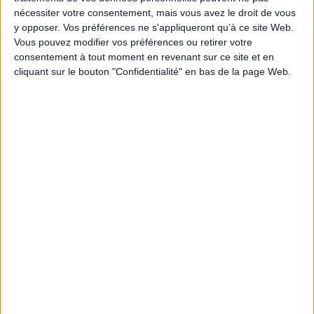
dans les secteurs de la propreté et de la
nécessiter votre consentement, mais vous avez le droit de vous
y opposer. Vos préférences ne s'appliqueront qu’à ce site Web.
construction est créée dans le bulletin officiel de la
Vous pouvez modifier vos préférences ou retirer votre
Sécurité sociale (BOSS) (§ 2300 à 2330).
consentement à tout moment en revenant sur ce site et en
cliquant sur le bouton "Confidentialité" en bas de la page Web.
https://boss.gouv.fr/portail/accueil/actualites-
boss/2022/novembre/frais-professionnels.html
Découvrir Cotélib
Découvrir Cotelib
Nos services
Nos packs
je crée mon activité
Je gère mon activité