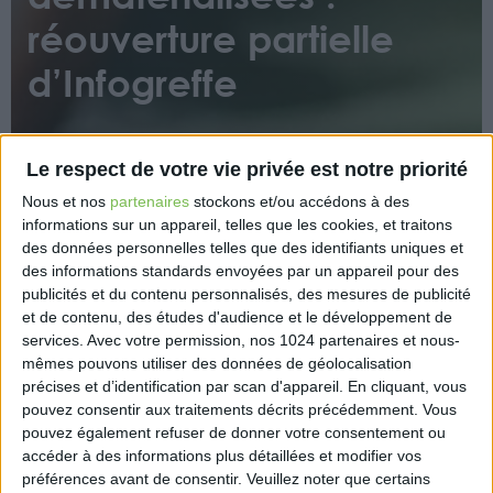
réouverture partielle
d’Infogreffe
Le respect de votre vie privée est notre priorité
Nous et nos
partenaires
stockons et/ou accédons à des
informations sur un appareil, telles que les cookies, et traitons
des données personnelles telles que des identifiants uniques et
En application du dernier alinéa du III de l’article 2
des informations standards envoyées par un appareil pour des
de l’arrêté du 28 décembre 2022, la Mission
publicités et du contenu personnalisés, des mesures de publicité
interministérielle en charge de l’organisme unique
et de contenu, des études d'audience et le développement de
services.
Avec votre permission, nos 1024 partenaires et nous-
numérique a confirmé au Conseil National des
mêmes pouvons utiliser des données de géolocalisation
Greffiers de Tribunaux de Commerce la possibilité
précises et d’identification par scan d'appareil. En cliquant, vous
offerte aux déclarants de réaliser certaines
pouvez consentir aux traitements décrits précédemment. Vous
formalités à partir du portail Infogreffe relevant du
pouvez également refuser de donner votre consentement ou
périmètre de la compétence des greffes de
accéder à des informations plus détaillées et modifier vos
tribunaux de commerce dans leur ancienne mission
préférences avant de consentir.
Veuillez noter que certains