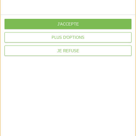
je crée mon activité
Je gère mon activité
libérale
Je sécurise mon activité
J'ACCEPTE
À la une
PLUS D'OPTIONS
Violette la comptable
JE REFUSE
Déclaration Impôt sur le Revenu
Loueur en Meublé
Côté Retraite
Location de bureaux
Examen de Conformité Fiscale
Nous suivre