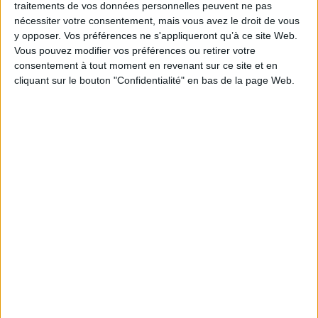
de centre de formalités des entreprises
traitements de vos données personnelles peuvent ne pas
nécessiter votre consentement, mais vous avez le droit de vous
https://infogreffe.fr/informations-et-dossiers-
y opposer. Vos préférences ne s'appliqueront qu’à ce site Web.
entreprises/actualites/actus022023-
Vous pouvez modifier vos préférences ou retirer votre
consentement à tout moment en revenant sur ce site et en
r%C3%A9ouverture-des-services-
cliquant sur le bouton "Confidentialité" en bas de la page Web.
infogreffeformalit%C3%A9s-
d%C3%A9mat%C3%A9rialis%C3%A9es-
r%C3%A9ouverture-partielle-d-infogreffe.html
Découvrir Cotélib
Découvrir Cotelib
Nos services
Nos packs