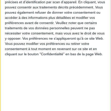
d’office par des autorités habilitées.
précises et d’identification par scan d'appareil. En cliquant, vous
pouvez consentir aux traitements décrits précédemment. Vous
Le rôle des autorités en charge de la validation des
pouvez également refuser de donner votre consentement ou
données déclarées par les entreprises soumises à
accéder à des informations plus détaillées et modifier vos
immatriculation au Registre national des entreprises
préférences avant de consentir.
Veuillez noter que certains
et les modalités de tenue du Registre national des
traitements de vos données personnelles peuvent ne pas
entreprises et de collecte des droits dont
nécessiter votre consentement, mais vous avez le droit de vous
l’acquittement est prévu par l’article L. 123-59 du
y opposer. Vos préférences ne s'appliqueront qu’à ce site Web.
code de commerce sont également détaillées.
Vous pouvez modifier vos préférences ou retirer votre
consentement à tout moment en revenant sur ce site et en
Sont précisées les conditions dérogatoires selon
cliquant sur le bouton "Confidentialité" en bas de la page Web.
lesquelles, dans les départements du Bas-Rhin, du
Haut-Rhin et de la Moselle, les entreprises peuvent
relever du secteur des métiers et de l’artisanat.
https://www.legifrance.gouv.fr/jorf/id/JORFTEXT000046
Découvrir Cotélib