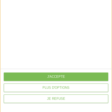
Découvrir Cotelib
Nos services
Nos packs
je crée mon activité
Je gère mon activité
libérale
Je sécurise mon activité
À la une
Violette la comptable
J'ACCEPTE
Déclaration Impôt sur le Revenu
PLUS D'OPTIONS
Loueur en Meublé
JE REFUSE
Côté Retraite
Location de bureaux