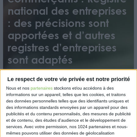
national des entreprises
: des précisions sont
apportées et d’autres
registres d’entreprises
sont adaptés
Le respect de votre vie privée est notre priorité
Nous et nos
partenaires
stockons et/ou accédons à des
informations sur un appareil, telles que les cookies, et traitons
des données personnelles telles que des identifiants uniques et
des informations standards envoyées par un appareil pour des
Ce décret fournit une description détaillée de
publicités et du contenu personnalisés, des mesures de publicité
l’ensemble des informations et pièces composant le
et de contenu, des études d'audience et le développement de
Registre national des entreprises déclarées par les
services.
Avec votre permission, nos 1024 partenaires et nous-
entreprises soumises à immatriculation ou inscrites
mêmes pouvons utiliser des données de géolocalisation