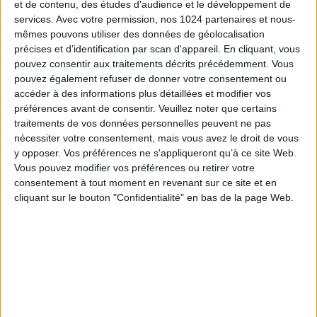
et de contenu, des études d'audience et le développement de
Un arrêté du 5 juillet 2024 désigne 12 tribunaux de
services.
Avec votre permission, nos 1024 partenaires et nous-
commerce qui deviendront des tribunaux des
mêmes pouvons utiliser des données de géolocalisation
précises et d’identification par scan d'appareil. En cliquant, vous
activités économiques (TAE) dès le 1er janvier 2025.
pouvez consentir aux traitements décrits précédemment. Vous
Cette expérimentation de 5 ans s’inscrit dans la loi
pouvez également refuser de donner votre consentement ou
accéder à des informations plus détaillées et modifier vos
de programmation 2023-2027 du ministère de la
préférences avant de consentir.
Veuillez noter que certains
Justice.
traitements de vos données personnelles peuvent ne pas
nécessiter votre consentement, mais vous avez le droit de vous
Les TAE auront compétence pour gérer les
y opposer. Vos préférences ne s'appliqueront qu’à ce site Web.
procédures amiables, collectives, et les
Vous pouvez modifier vos préférences ou retirer votre
contestations relatives aux baux commerciaux liés
consentement à tout moment en revenant sur ce site et en
aux procédures de sauvegarde, de redressement
cliquant sur le bouton "Confidentialité" en bas de la page Web.
ou de liquidation judiciaire.
Les parties seront dispensées de l’obligation d’avoir
un avocat pour les demandes inférieures à 10 000€.
Les dispositions relatives aux compétences des TAE
en matière de procédure amiable et collective ne
concernent pas les débiteurs exerçant une