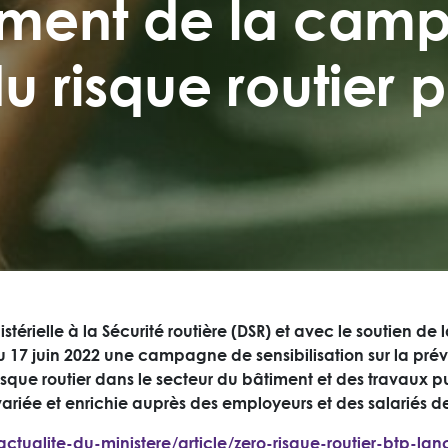
cement de la cam
u risque routier p
térielle à la Sécurité routière (DSR) et avec le soutien de 
u 17 juin 2022 une campagne de sensibilisation sur la prév
u risque routier dans le secteur du bâtiment et des travaux
variée et enrichie auprès des employeurs et des salariés d
/l-actualite-du-ministere/article/zero-risque-routier-bt