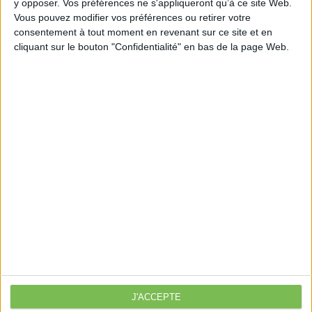
y opposer. Vos préférences ne s'appliqueront qu’à ce site Web.
Vous pouvez modifier vos préférences ou retirer votre
consentement à tout moment en revenant sur ce site et en
cliquant sur le bouton "Confidentialité" en bas de la page Web.
Découvrir Cotélib
Découvrir Cotelib
Nos services
Nos packs
je crée mon activité
Je gère mon activité
libérale
Je sécurise mon activité
À la une
Violette la comptable
J'ACCEPTE
Déclaration Impôt sur le Revenu