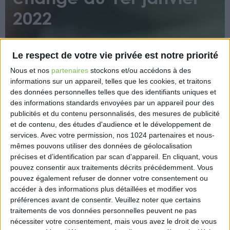
2022
Le respect de votre vie privée est notre priorité
Nous et nos
partenaires
stockons et/ou accédons à des
informations sur un appareil, telles que les cookies, et traitons
des données personnelles telles que des identifiants uniques et
Poursuite de la baisse de l’impôt sur les sociétés,
des informations standards envoyées par un appareil pour des
publicités et du contenu personnalisés, des mesures de publicité
prolongation du prêt garanti par l’État, doublement
et de contenu, des études d'audience et le développement de
du crédit d’impôt pour la formation des dirigeants
services.
Avec votre permission, nos 1024 partenaires et nous-
d’entreprise… Comme chaque année au 1er
mêmes pouvons utiliser des données de géolocalisation
janvier, de nombreux changements s’opèrent dans
précises et d’identification par scan d'appareil. En cliquant, vous
le champ des règles applicables aux entreprises.
pouvez consentir aux traitements décrits précédemment. Vous
Quelles sont les principales nouveautés pour 2022 ?
pouvez également refuser de donner votre consentement ou
accéder à des informations plus détaillées et modifier vos
https://www.economie.gouv.fr/entreprises/changemen
préférences avant de consentir.
Veuillez noter que certains
janvier-2022
traitements de vos données personnelles peuvent ne pas
nécessiter votre consentement, mais vous avez le droit de vous