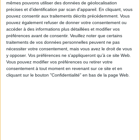
pour accompagner le développement des
mêmes pouvons utiliser des données de géolocalisation
entreprises françaises dans tous les territoires et
précises et d’identification par scan d'appareil. En cliquant, vous
relever les défis de la transition actuelle.
pouvez consentir aux traitements décrits précédemment. Vous
L’équivalent de 76 milliards d’€ de dotations des
pouvez également refuser de donner votre consentement ou
accéder à des informations plus détaillées et modifier vos
fonds européens, nationaux et régionaux, ont été
préférences avant de consentir.
Veuillez noter que certains
créés pour permettre à tous les acteurs de
traitements de vos données personnelles peuvent ne pas
l’économie française de poursuivre leur croissance
nécessiter votre consentement, mais vous avez le droit de vous
principalement dans des projets liés à
y opposer. Vos préférences ne s'appliqueront qu’à ce site Web.
l’environnement et à la numérisation mais ces aides
Vous pouvez modifier vos préférences ou retirer votre
publiques restent souvent méconnues et peu
consentement à tout moment en revenant sur ce site et en
sollicitées.
cliquant sur le bouton "Confidentialité" en bas de la page Web.
Une plateforme de services – Espace Subventions
Entreprises – conçue par les trois partenaires est
lancée. Elle permet d’identifier les financements
publics qui correspondent à leurs projets de
développement. Les entreprises peuvent ensuite
bénéficier d’un accompagnement personnalisé de
WeGrant et KPMG pour faciliter leurs démarches
ainsi que d’un financement complémentaire de BNP