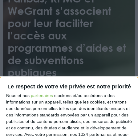
WeGrant s’associent
pour leur faciliter
l’accès aux
programmes d’aides et
de subventions
publiques
Le respect de votre vie privée est notre priorité
Nous et nos
partenaires
stockons et/ou accédons à des
informations sur un appareil, telles que les cookies, et traitons
des données personnelles telles que des identifiants uniques et
des informations standards envoyées par un appareil pour des
publicités et du contenu personnalisés, des mesures de publicité
Dans un environnement économique complexe et
et de contenu, des études d'audience et le développement de
incertain, BNP Paribas, WeGrant et KPMG s’associent
services.
Avec votre permission, nos 1024 partenaires et nous-