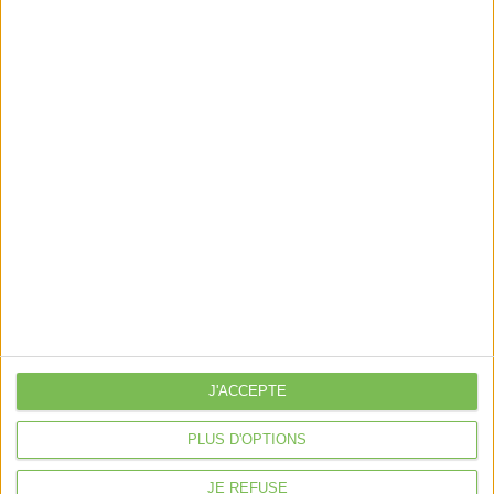
Paribas.
https://group.bnpparibas/communique-de-
presse/bnp-paribas-kpmg-et-wegrant-sassocient-
pour-faciliter-lacces-des-entreprises-francaises-
aux-programmes-daides-et-de-subventions-
publiques
Découvrir Cotélib
Découvrir Cotelib
J'ACCEPTE
Nos services
PLUS D'OPTIONS
Nos packs
JE REFUSE