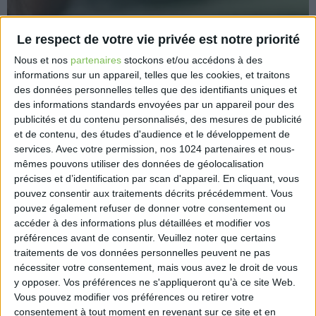
Le respect de votre vie privée est notre priorité
Nous et nos
partenaires
stockons et/ou accédons à des
informations sur un appareil, telles que les cookies, et traitons
Pour limiter les risques d’accidents du travail liés à
des données personnelles telles que des identifiants uniques et
des informations standards envoyées par un appareil pour des
de fortes chaleurs, les employeurs doivent mettre en
publicités et du contenu personnalisés, des mesures de publicité
place une série de précautions afin de protéger les
et de contenu, des études d'audience et le développement de
travailleurs les plus exposés.
services.
Avec votre permission, nos 1024 partenaires et nous-
mêmes pouvons utiliser des données de géolocalisation
https://travail-emploi.gouv.fr/actualites/l-actualite-
précises et d’identification par scan d'appareil. En cliquant, vous
du-ministere/article/vague-de-chaleur-les-
pouvez consentir aux traitements décrits précédemment. Vous
mesures-a-prendre
pouvez également refuser de donner votre consentement ou
accéder à des informations plus détaillées et modifier vos
préférences avant de consentir.
Veuillez noter que certains
traitements de vos données personnelles peuvent ne pas
nécessiter votre consentement, mais vous avez le droit de vous
y opposer. Vos préférences ne s'appliqueront qu’à ce site Web.
Découvrir Cotélib
Vous pouvez modifier vos préférences ou retirer votre
consentement à tout moment en revenant sur ce site et en