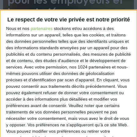
les salariés
Le respect de votre vie privée est notre priorité
Nous et nos
partenaires
stockons et/ou accédons à des
informations sur un appareil, telles que les cookies, et traitons
des données personnelles telles que des identifiants uniques et
des informations standards envoyées par un appareil pour des
publicités et du contenu personnalisés, des mesures de publicité
et de contenu, des études d'audience et le développement de
Afin de préserver le pouvoir d’achat des Français en
services.
Avec votre permission, nos 1024 partenaires et nous-
cette période d’inflation, les conditions d’utilisation
mêmes pouvons utiliser des données de géolocalisation
des titres-restaurant sont élargies et les cotisations
précises et d’identification par scan d'appareil. En cliquant, vous
sociales qui pèsent sur eux allégées.
pouvez consentir aux traitements décrits précédemment. Vous
pouvez également refuser de donner votre consentement ou
https://www.eurex.fr/k4_19143227/
accéder à des informations plus détaillées et modifier vos
préférences avant de consentir.
Veuillez noter que certains
traitements de vos données personnelles peuvent ne pas
nécessiter votre consentement, mais vous avez le droit de vous
y opposer. Vos préférences ne s'appliqueront qu’à ce site Web.
Vous pouvez modifier vos préférences ou retirer votre
Découvrir Cotélib