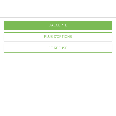
Violette la comptable
Déclaration Impôt sur le Revenu
Loueur en Meublé
J'ACCEPTE
Côté Retraite
Location de bureaux
PLUS D'OPTIONS
Examen de Conformité Fiscale
JE REFUSE
Nous suivre
Mentions légales
Politique de confidentialité
Condition générales de ventes
Fait avec ❤️ par
Verywell Digital