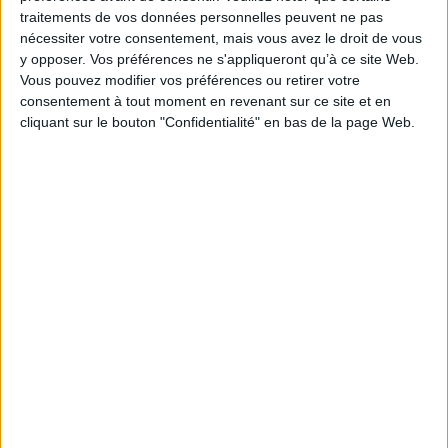
traitements de vos données personnelles peuvent ne pas
https://www.legifrance.gouv.fr/jorf/id/JORFTEXT000046
nécessiter votre consentement, mais vous avez le droit de vous
y opposer. Vos préférences ne s'appliqueront qu’à ce site Web.
Vous pouvez modifier vos préférences ou retirer votre
consentement à tout moment en revenant sur ce site et en
cliquant sur le bouton "Confidentialité" en bas de la page Web.
Découvrir Cotélib
Découvrir Cotelib
Nos services
Nos packs
je crée mon activité
Je gère mon activité
libérale
Je sécurise mon activité
À la une