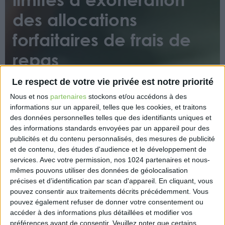
des allocations
forfaitaires de frais de
repas
Le respect de votre vie privée est notre priorité
Nous et nos
partenaires
stockons et/ou accédons à des
informations sur un appareil, telles que les cookies, et traitons
des données personnelles telles que des identifiants uniques et
des informations standards envoyées par un appareil pour des
publicités et du contenu personnalisés, des mesures de publicité
Pour les périodes d’emploi accomplies depuis le 1er
et de contenu, des études d'audience et le développement de
septembre 2022, les montants sont les suivants :
services.
Avec votre permission, nos 1024 partenaires et nous-
– repas au restaurant : 20,20€ ;
mêmes pouvons utiliser des données de géolocalisation
– repas sur le lieu de travail : 7,10€ ;
précises et d’identification par scan d'appareil. En cliquant, vous
– repas hors des locaux ou sur un chantier : 9,90€ ;
pouvez consentir aux traitements décrits précédemment. Vous
pouvez également refuser de donner votre consentement ou
– repas en grand déplacement (métropole) : 20,20€
accéder à des informations plus détaillées et modifier vos
(valeur pour les 3 premiers mois).
préférences avant de consentir.
Veuillez noter que certains