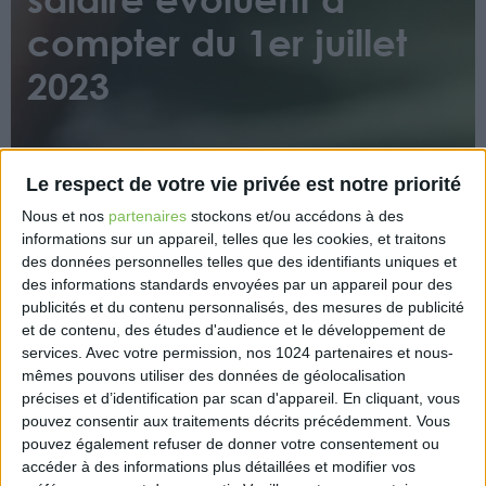
compter du 1er juillet
2023
Le respect de votre vie privée est notre priorité
Nous et nos
partenaires
stockons et/ou accédons à des
informations sur un appareil, telles que les cookies, et traitons
des données personnelles telles que des identifiants uniques et
Les bulletins de salaire connaîtront une évolution
des informations standards envoyées par un appareil pour des
majeure à compter du 1er juillet 2023, selon un
publicités et du contenu personnalisés, des mesures de publicité
arrêté publié le 7 février 2023.
et de contenu, des études d'audience et le développement de
Une nouvelle rubrique appelée « montant net social
services.
Avec votre permission, nos 1024 partenaires et nous-
» sera introduite, ce qui représente le revenu net
mêmes pouvons utiliser des données de géolocalisation
après prélèvements sociaux. Cette mesure vise à
précises et d’identification par scan d'appareil. En cliquant, vous
faciliter les démarches des salariés lors des
pouvez consentir aux traitements décrits précédemment. Vous
pouvez également refuser de donner votre consentement ou
demandes d’allocations et à minimiser les erreurs
accéder à des informations plus détaillées et modifier vos
dans les déclarations.