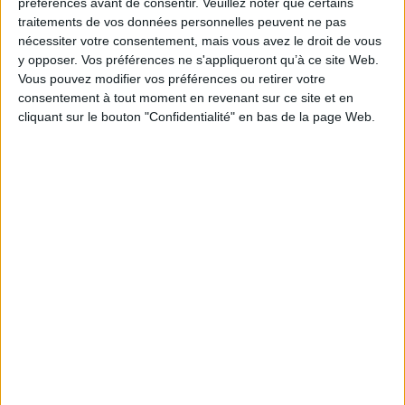
préférences avant de consentir.
Veuillez noter que certains
L’arrêté stipule également que les bulletins seront
traitements de vos données personnelles peuvent ne pas
plus structurés, avec des libellés hiérarchisés, et une
nécessiter votre consentement, mais vous avez le droit de vous
distinction claire entre cotisations sociales
y opposer. Vos préférences ne s'appliqueront qu’à ce site Web.
obligatoires et autres retenues.
Vous pouvez modifier vos préférences ou retirer votre
En outre, des informations complexes qui n’avaient
consentement à tout moment en revenant sur ce site et en
cliquant sur le bouton "Confidentialité" en bas de la page Web.
aucun impact sur les droits des salariés seront
supprimées.
https://entreprendre.service-
public.fr/actualites/A15465
Découvrir Cotélib
Découvrir Cotelib
Nos services