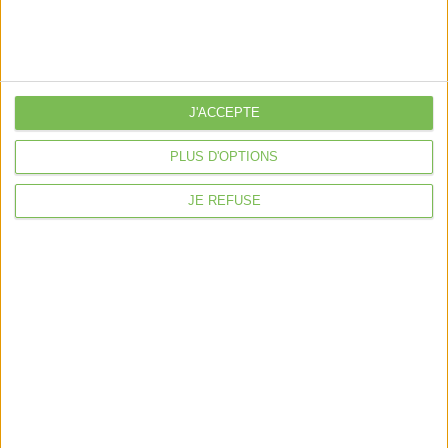
Nos packs
je crée mon activité
Je gère mon activité
libérale
J'ACCEPTE
Je sécurise mon activité
PLUS D'OPTIONS
À la une
JE REFUSE
Violette la comptable
Déclaration Impôt sur le Revenu
Loueur en Meublé
Côté Retraite
Location de bureaux
Examen de Conformité Fiscale
Nous suivre